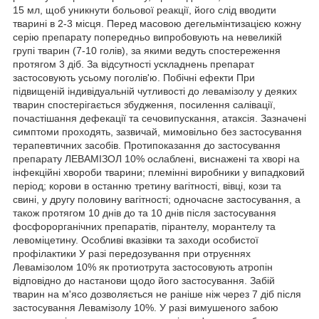
15 мл, щоб уникнути больової реакції, його слід вводити
тварині в 2-3 місця. Перед масовою дегельмінтизацією кожну
серію препарату попередньо випробовують на невеликій
групі тварин (7-10 голів), за якими ведуть спостереження
протягом 3 діб. За відсутності ускладнень препарат
застосовують усьому поголів'ю. Побічні ефекти При
підвищеній індивідуальній чутливості до левамізолу у деяких
тварин спостерігається збудження, посилення салівації,
почастішання дефекації та сечовипускання, атаксія. Зазначені
симптоми проходять, зазвичай, мимовільно без застосування
терапевтичних засобів. Протипоказання до застосування
препарату ЛЕВАМІЗОЛ 10% ослаблені, виснажені та хворі на
інфекційні хвороби тварини; племінні виробники у випадковий
період; корови в останню третину вагітності, вівці, кози та
свині, у другу половину вагітності; одночасне застосування, а
також протягом 10 днів до та 10 днів після застосування
фосфорорганічних препаратів, пірантелу, морантелу та
левоміцетину. Особливі вказівки та заходи особистої
профілактики У разі передозування при отруєннях
Левамізолом 10% як протиотрута застосовують атропін
відповідно до настанови щодо його застосування. Забій
тварин на м'ясо дозволяється не раніше ніж через 7 діб після
застосування Левамізолу 10%. У разі вимушеного забою