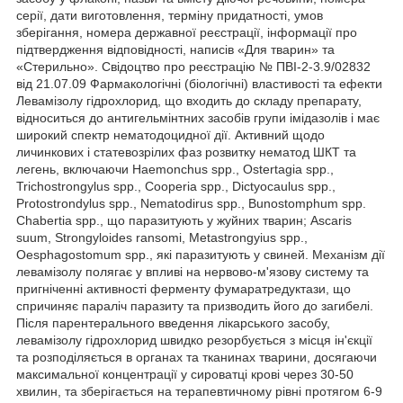
серії, дати виготовлення, терміну придатності, умов
зберігання, номера державної реєстрації, інформації про
підтвердження відповідності, написів «Для тварин» та
«Стерильно». Свідоцтво про реєстрацію № ПВІ-2-3.9/02832
від 21.07.09 Фармакологічні (біологічні) властивості та ефекти
Левамізолу гідрохлорид, що входить до складу препарату,
відноситься до антигельмінтних засобів групи імідазолів і має
широкий спектр нематодоцидної дії. Активний щодо
личинкових і статевозрілих фаз розвитку нематод ШКТ та
легень, включаючи Haemonchus spp., Ostertagia spp.,
Trichostrongylus spp., Cooperia spp., Dictyocaulus spp.,
Protostrondylus spp., Nematodirus spp., Bunostomphum spp.
Chabertia spp., що паразитують у жуйних тварин; Ascaris
suum, Strongyloides ransomi, Metastrongyius spp.,
Oesphagostomum spp., які паразитують у свиней. Механізм дії
левамізолу полягає у впливі на нервово-м'язову систему та
пригніченні активності ферменту фумаратредуктази, що
спричиняє параліч паразиту та призводить його до загибелі.
Після парентерального введення лікарського засобу,
левамізолу гідрохлорид швидко резорбується з місця ін'єкції
та розподіляється в органах та тканинах тварини, досягаючи
максимальної концентрації у сироватці крові через 30-50
хвилин, та зберігається на терапевтичному рівні протягом 6-9