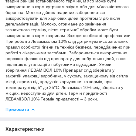
тварин раніше встановленого терміну, м'ясо може бути
використане в корм хутряним звірам або для м'ясо-кісткового
борошна. Молоко дійних твариних забороняється
використовувати для харчових цілей протягом 3 діб після
дегельмінтизації. Молоко, отримане до закінчення
зазначеного терміну, після термічної обробки може бути
використане в корм тваринам. Заходи особистої профілактики
При роботі з Левамізолом 10% слід дотримуватись загальних
правил особистої гігієни та техніки безпеки, передбачених при
роботі з лікарськими засобами. Забороняється використання
порожніх флаконів під препарату для побутових цілей, вони
підлягають утилізації з побутовими відходами. Умови
зберігання ЛЕВАМІЗОЛ 10% Препарат слід зберігати у
закритій упаковці виробника, у сухому, захищеному від світла
місці, окремо від продуктів харчування та кормів, при
температурі від 5° до 25°С. Левамізол 10% слід зберігати у
місцях, недоступних для дітей. Термін придатності
ЛЕВАМІЗОЛ 10% Термін придатності – 3 роки.
Приховати
Характеристики