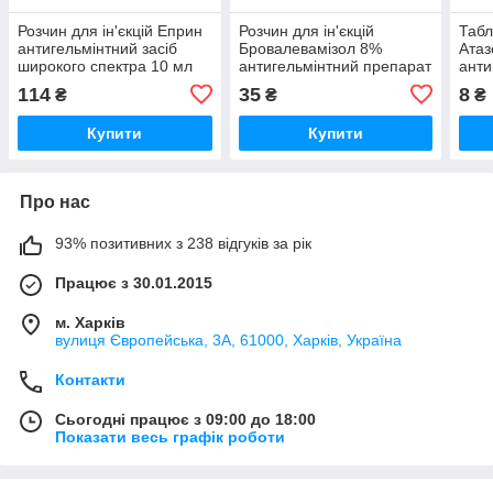
Розчин для ін'єкцій Еприн
Розчин для ін'єкцій
Табл
антигельмінтний засіб
Бровалевамізол 8%
Атаз
широкого спектра 10 мл
антигельмінтний препарат
анти
Бровафарм
1 флакон 10 мл
зі с
114
35
8
₴
₴
₴
Бровафарма
табл
Купити
Купити
Про нас
93% позитивних з 238 відгуків за рік
Працює з 30.01.2015
м. Харків
вулиця Європейська, 3А, 61000, Харків, Україна
Контакти
Сьогодні працює з 09:00 до 18:00
Показати весь графік роботи