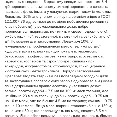
годин після введення. З організму виводиться протягом 3-4
діб переважно в незміненому вигляді переважно із сечею та
частково з фекаліями, а у лактуючих тварин також із молоком.
Левамізол 10% за ступенем впливу на організм згідно з ГОСТ
12.1.007-76 відноситься до помірно небезпечних речовин (3
клас небезпеки); у рекомендованих дозах добре
переноситься тваринами, не чинить місцево-подразнюючої,
ембріотоксичної, тератогенної, мутагенної та сенсибілізуючої
дії. Показання для застосування. Левамізол 10%. З
лікувальною та профілактичною метою: великої рогатої
худоби, вівцям і козам - при диктіокаулезі, гемонгоспі,
буностомозі, эзофагостомозе, нематодирозі, остертагіозі,
хабертіозі, кооперіозі та стронгілоїдозі; свиням - при
аскаридозі, езофагостомоз, стронгілоїдозі, трихоцефальоз,
хіостронгільоз і метастронгільоз. Порядок застосування
Препарат вводять тваринам без попередньої голодної дієти
та застосування послаблюючих засобів одноразово в/м (козам
п/к) з дотриманням правил асептики у наступних дозах:
великої рогатої худоби – 7.5 мл на 100 кг маси тварини, але
не більше 23 мл на тварину; дрібній рогатій худобі - 0.75 мл
на 10 кг маси, але не більше 4.5 мл на тварину; свиням – 0.75
мл на 10 кг маси. Якщо маса тварини становить більше 150 кг,
то на кожні 50 кг, що перевищують цю масу, вводять 3.5 мл
розчину. Якщо обсяг розчину, що вводиться, становить більше