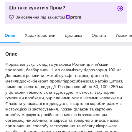
Що таке купити з Пром?
Замовлення під захистом
Опис
Характеристики
Доставка
Оплата
Умови п
Опис
Форма випуску, склад та упаковка Розчин для ін'єкцій
прозорий, безбарвний. 1 мл левамізолу гідрохлорид 100 мг
Допоміжні речовини: метабісульфіт натрію, трилон Б,
метилгідроксибензоат, пропілгідроксибензоат, натрію цитрат,
лимонна кислота, вода д/і. Розфасований по 50, 100 і 250 мл
у флакони темного скла відповідної місткості, закупорені
гумовими пробками, укріпленими алюмінієвими ковпачками.
Флакони упаковані в індивідуальні картонні коробки разом із
інструкцією із застосування. Кожен флакон та картонну
коробку маркують російською мовою із зазначенням:
організації-виробника, її адреси та товарного знака, назви,
призначення, способу застосування та обсягу лікарського
засобу у флаконі, назви та вмісту діючої речовини, номера