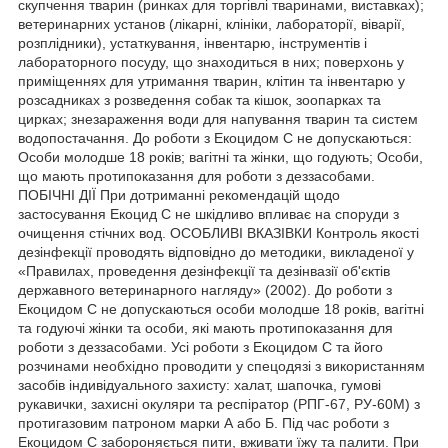
скупчення тварин (ринках для торгівлі тваринами, виставках);
ветеринарних установ (лікарні, клініки, лабораторії, віварії,
розплідники), устаткування, інвентарю, інструментів і
лабораторного посуду, що знаходиться в них; поверхонь у
приміщеннях для утримання тварин, клітин та інвентарю у
розсадниках з розведення собак та кішок, зоопарках та
цирках; знезараження води для напування тварин та систем
водопостачання. До роботи з Екоцидом С не допускаються:
Особи молодше 18 років; вагітні та жінки, що годують; Особи,
що мають протипоказання для роботи з деззасобами.
ПОБІЧНІ ДІЇ При дотриманні рекомендацій щодо
застосування Екоцид С не шкідливо впливає на споруди з
очищення стічних вод. ОСОБЛИВІ ВКАЗІВКИ Контроль якості
дезінфекції проводять відповідно до методики, викладеної у
«Правилах, проведення дезінфекції та дезінвазії об'єктів
державного ветеринарного нагляду» (2002). До роботи з
Екоцидом С не допускаються особи молодше 18 років, вагітні
та годуючі жінки та особи, які мають протипоказання для
роботи з деззасобами. Усі роботи з Екоцидом С та його
розчинами необхідно проводити у спецодязі з використанням
засобів індивідуального захисту: халат, шапочка, гумові
рукавички, захисні окуляри та респіратор (РПГ-67, РУ-60М) з
протигазовим патроном марки А або Б. Під час роботи з
Екоцидом С забороняється пити, вживати їжу та палити. При