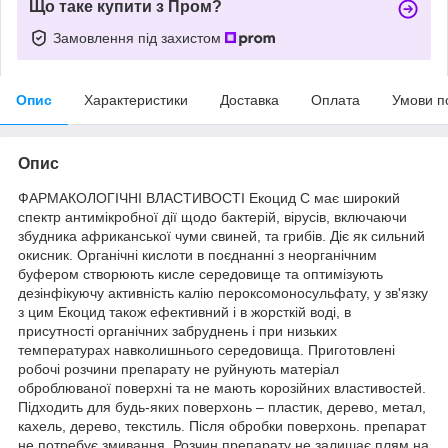
Що таке купити з Пром?
Замовлення під захистом
Опис
Характеристики
Доставка
Оплата
Умови п
Опис
ФАРМАКОЛОГІЧНІ ВЛАСТИВОСТІ Екоцид С має широкий
спектр антимікробної дії щодо бактерій, вірусів, включаючи
збудника африканської чуми свиней, та грибів. Діє як сильний
окисник. Органічні кислоти в поєднанні з неорганічним
буфером створюють кисле середовище та оптимізують
дезінфікуючу активність калію пероксомоносульфату, у зв'язку
з цим Екоцид також ефективний і в жорсткій воді, в
присутності органічних забруднень і при низьких
температурах навколишнього середовища. Приготовлені
робочі розчини препарату не руйнують матеріал
оброблюваної поверхні та не мають корозійних властивостей.
Підходить для будь-яких поверхонь – пластик, дерево, метал,
кахель, дерево, текстиль. Після обробки поверхонь. препарат
не потребує змивання. Розчин препарату не залишає плям на