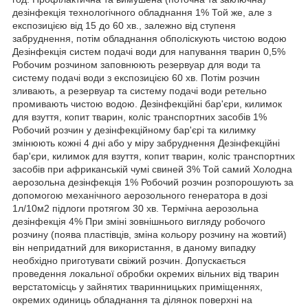
дезінфекція технологічного обладнання 1% Той же, але з
експозицією від 15 до 60 хв., залежно від ступеня
забруднення, потім обладнання обполіскують чистою водою
Дезінфекція систем подачі води для напування тварин 0,5%
Робочим розчином заповнюють резервуар для води та
систему подачі води з експозицією 60 хв. Потім розчин
зливають, а резервуар та систему подачі води ретельно
промивають чистою водою. Дезінфекційні бар'єри, килимок
для взуття, копит тварин, коліс транспортних засобів 1%
Робочий розчин у дезінфекційному бар'єрі та килимку
змінюють кожні 4 дні або у міру забруднення Дезінфекційні
бар'єри, килимок для взуття, копит тварин, коліс транспортних
засобів при африканській чумі свиней 3% Той самий Холодна
аерозольна дезінфекція 1% Робочий розчин розпорошують за
допомогою механічного аерозольного генератора в дозі
1л/10м2 підлоги протягом 30 хв. Термічна аерозольна
дезінфекція 4% При зміні зовнішнього вигляду робочого
розчину (поява пластівців, зміна кольору розчину на жовтий)
він непридатний для використання, в даному випадку
необхідно приготувати свіжий розчин. Допускається
проведення локальної обробки окремих вільних від тварин
верстатомісць у зайнятих тваринницьких приміщеннях,
окремих одиниць обладнання та ділянок поверхні на