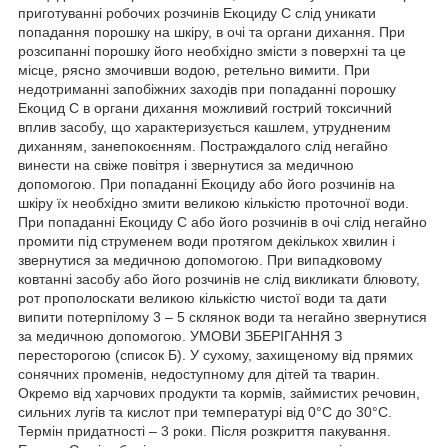
приготуванні робочих розчинів Екоциду С слід уникати
попадання порошку на шкіру, в очі та органи дихання. При
розсипанні порошку його необхідно змісти з поверхні та це
місце, рясно змочивши водою, ретельно вимити. При
недотриманні запобіжних заходів при попаданні порошку
Екоцид С в органи дихання можливий гострий токсичний
вплив засобу, що характеризується кашлем, утрудненим
диханням, занепокоєнням. Постраждалого слід негайно
винести на свіже повітря і звернутися за медичною
допомогою. При попаданні Екоциду або його розчинів на
шкіру їх необхідно змити великою кількістю проточної води.
При попаданні Екоциду С або його розчинів в очі слід негайно
промити під струменем води протягом декількох хвилин і
звернутися за медичною допомогою. При випадковому
ковтанні засобу або його розчинів не слід викликати блювоту,
рот прополоскати великою кількістю чистої води та дати
випити потерпілому 3 – 5 склянок води та негайно звернутися
за медичною допомогою. УМОВИ ЗБЕРІГАННЯ З
пересторогою (список Б). У сухому, захищеному від прямих
сонячних променів, недоступному для дітей та тварин.
Окремо від харчових продукти та кормів, займистих речовин,
сильних лугів та кислот при температурі від 0°C до 30°C.
Термін придатності – 3 роки. Після розкриття пакування.