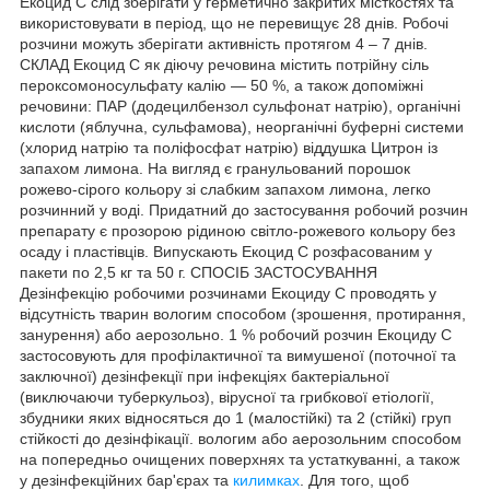
Екоцид С слід зберігати у герметично закритих місткостях та
використовувати в період, що не перевищує 28 днів. Робочі
розчини можуть зберігати активність протягом 4 – 7 днів.
СКЛАД Екоцид С як діючу речовина містить потрійну сіль
пероксомоносульфату калію — 50 %, а також допоміжні
речовини: ПАР (додецилбензол сульфонат натрію), органічні
кислоти (яблучна, сульфамова), неорганічні буферні системи
(хлорид натрію та поліфосфат натрію) віддушка Цитрон із
запахом лимона. На вигляд є гранульований порошок
рожево-сірого кольору зі слабким запахом лимона, легко
розчинний у воді. Придатний до застосування робочий розчин
препарату є прозорою рідиною світло-рожевого кольору без
осаду і пластівців. Випускають Екоцид С розфасованим у
пакети по 2,5 кг та 50 г. СПОСІБ ЗАСТОСУВАННЯ
Дезінфекцію робочими розчинами Екоциду С проводять у
відсутність тварин вологим способом (зрошення, протирання,
занурення) або аерозольно. 1 % робочий розчин Екоциду С
застосовують для профілактичної та вимушеної (поточної та
заключної) дезінфекції при інфекціях бактеріальної
(виключаючи туберкульоз), вірусної та грибкової етіології,
збудники яких відносяться до 1 (малостійкі) та 2 (стійкі) груп
стійкості до дезінфікації. вологим або аерозольним способом
на попередньо очищених поверхнях та устаткуванні, а також
у дезінфекційних бар'єрах та
килимках
. Для того, щоб