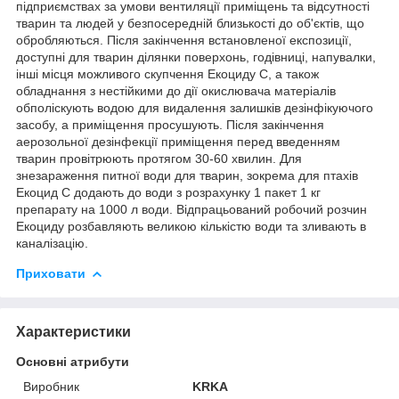
підприємствах за умови вентиляції приміщень та відсутності
тварин та людей у безпосередній близькості до об'єктів, що
обробляються. Після закінчення встановленої експозиції,
доступні для тварин ділянки поверхонь, годівниці, напувалки,
інші місця можливого скупчення Екоциду С, а також
обладнання з нестійкими до дії окислювача матеріалів
обполіскують водою для видалення залишків дезінфікуючого
засобу, а приміщення просушують. Після закінчення
аерозольної дезінфекції приміщення перед введенням
тварин провітрюють протягом 30-60 хвилин. Для
знезараження питної води для тварин, зокрема для птахів
Екоцид С додають до води з розрахунку 1 пакет 1 кг
препарату на 1000 л води. Відпрацьований робочий розчин
Екоциду розбавляють великою кількістю води та зливають в
каналізацію.
Приховати
Характеристики
Основні атрибути
Виробник
KRKA