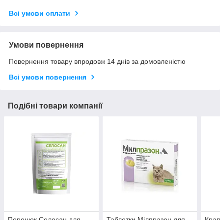
Всі умови оплати
Умови повернення
Повернення товару впродовж 14 днів за домовленістю
Всі умови повернення
Подібні товари компанії
Порошок Селосан для
Таблетки Мілпразон для
Крап