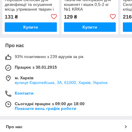
дезінфекції та осушення
кошенят і кішок 0,5-2 кг
Села
місць утримання тварин і
№1 KRKA
кліщ
птиці 1 кг УПСП ЗВК
131
129
216
₴
₴
Купити
Купити
Про нас
93% позитивних з 239 відгуків за рік
Працює з 30.01.2015
м. Харків
вулиця Європейська, 3А, 61000, Харків, Україна
Контакти
Сьогодні працює з 09:00 до 18:00
Показати весь графік роботи
Про нас