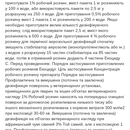
приготувати 1% робочий розчин, вміст пакета 1 кг розчиняють
у 100 л води, або використовують пакети по 2,5 кг у
розрахунку на 250 л води. Для приготування 0,5% робочого
розчину вміст 1 пакета 1 кг розчиняють у 200 л води. Якщо
необхідно приготувати великі кількості дезінфікуючого
розчину, слід використовувати пакет 2,5 кг, вміст якого
розчиняють в 500 л води. Для приготування 4 % робочого
розчину для термічної аерозольної дезінфекцій спочатку
змішують стабілізатор аерозолю (монопропіленгліколь або ін.)
з водою з розрахунку 15 частин стабілізатора на 85 частин
води, потім в отриманий розчин додають 4 частини Екоциду
С. Перед проведенням. Порядок застосування приготовлених
робочих розчинів Екоцидуі: Ціль застосування Концентрація
робочого розчину препарату Порядок застосування
Профілактична та вимушена (поточна та заключна)
дезінфекція поверхонь у ветеринарних установах,
приміщеннях для тварин та інших об'єктах ветеринарного
нагляду 1% Робочий розчин наносять на попередньо очищені
поверхні за допомогою розпилювача низького тиску або
іншого механічного розпилювача з нормою витрати 300 мл/м2
при експозиції 30-60 хв. Вимушена (поточна та заключна)
дезінфекція на об'єктах ветеринарного нагляду при
африканській чумі свиней 3% Той самий, але з експозицією 1
год. Профілактична та вимушена (поточна та заключна)