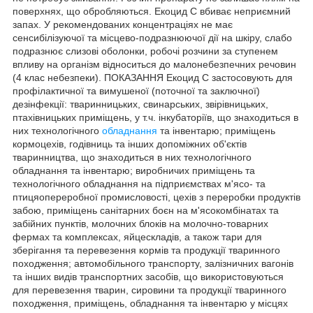
поверхнях, що обробляються. Екоцид С вбиває неприємний
запах. У рекомендованих концентраціях не має
сенсибілізуючої та місцево-подразнюючої дії на шкіру, слабо
подразнює слизові оболонки, робочі розчини за ступенем
впливу на організм відноситься до малонебезпечних речовин
(4 клас небезпеки). ПОКАЗАННЯ Екоцид С застосовують для
профілактичної та вимушеної (поточної та заключної)
дезінфекції: тваринницьких, свинарських, звірівницьких,
птахівницьких приміщень, у т.ч. інкубаторіїв, що знаходиться в
них технологічного
обладнання
та інвентарю; приміщень
кормоцехів, годівниць та інших допоміжних об'єктів
тваринництва, що знаходиться в них технологічного
обладнання та інвентарю; виробничих приміщень та
технологічного обладнання на підприємствах м'ясо- та
птицяопереробної промисловості, цехів з переробки продуктів
забою, приміщень санітарних боєн на м'ясокомбінатах та
забійних пунктів, молочних блоків на молочно-товарних
фермах та комплексах, яйцескладів, а також тари для
зберігання та перевезення кормів та продукції тваринного
походження; автомобільного транспорту, залізничних вагонів
та інших видів транспортних засобів, що використовуються
для перевезення тварин, сировини та продукції тваринного
походження, приміщень, обладнання та інвентарю у місцях