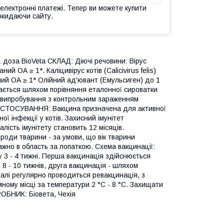
 електронні платежі. Тепер ви можете купити
окидаючи сайту.
 доза BioVeta СКЛАД: Діючі речовини: Вірус
ний ОА ≥ 1*. Каліцивірус котів (Calicivirus felis)
ваний ОА ≥ 1* Олійний ад'ювант (Емульсиген) до 1
чається шляхом порівняння еталонної сироватки
а випробування з контрольним зараженням
СТОСУВАННЯ: Вакцина призначена для активної
ної інфекції у котів. Захисний імунітет
алість імунітету становить 12 місяців.
роди тварини - за умови, що вік тварини
ажно в область за лопаткою. Схема вакцинації:
 3 - 4 тижні. Перша вакцинація здійснюється
8 - 10 тижнів, друга вакцинація - шляхом
далі регулярно проводиться ревакцинація, з
ному місці за температури 2 °C - 8 °C. Захищати
ОБНИК: Біовета, Чехія