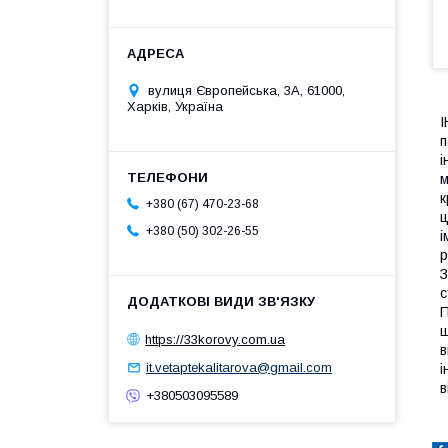
вулиця Європейська, 3А, 61000,
Харків, Україна
п
і
м
к
+380 (67) 470-23-68
ц
+380 (50) 302-26-55
і
р
З
с
П
ш
https://33korovy.com.ua
в
it.vetaptekalitarova@gmail.com
і
в
+380503095589