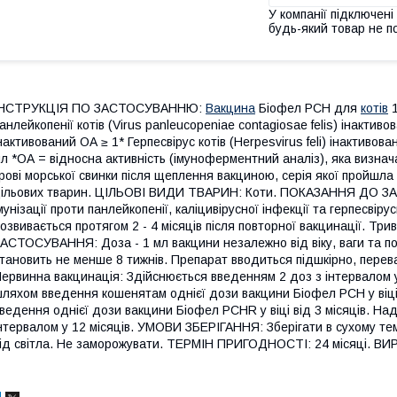
У компанії підключені
будь-який товар не п
ІНСТРУКЦІЯ ПО ЗАСТОСУВАННЮ:
Вакцина
Біофел PCH для
котів
1
анлейкопенії котів (Virus panleucopeniae contagiosae felis) інактивова
нактивований ОА ≥ 1* Герпесвірус котів (Herpesvirus feli) інактиво
л *ОА = відносна активність (імуноферментний аналіз), яка визна
рові морської свинки після щеплення вакциною, серія якої пройшл
ільових тварин. ЦІЛЬОВІ ВИДИ ТВАРИН: Коти. ПОКАЗАННЯ ДО ЗА
мунізації проти панлейкопенії, каліцивірусної інфекції та герпесвірус
озвивається протягом 2 - 4 місяців після повторної вакцинації. Трив
АСТОСУВАННЯ: Доза - 1 мл вакцини незалежно від віку, ваги та по
тановить не менше 8 тижнів. Препарат вводиться підшкірно, перев
ервинна вакцинація: Здійснюється введенням 2 доз з інтервалом у
ляхом введення кошенятам однієї дози вакцини Біофел PCH у віці 
ведення однієї дози вакцини Біофел PCHR у віці від 3 місяців. На
нтервалом у 12 місяців. УМОВИ ЗБЕРІГАННЯ: Зберігати в сухому тем
ід світла. Не заморожувати. ТЕРМІН ПРИГОДНОСТІ: 24 місяці. ВИР