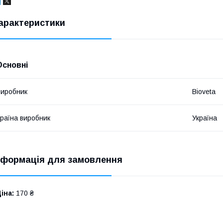
арактеристики
Основні
иробник
Bioveta
раїна виробник
Україна
нформація для замовлення
іна:
170 ₴