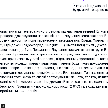
У компанії підключені
будь-який товар не п
овар вимагає температурного режиму під час перевезення! Купуйте
репарат для лікування нестачі віт. гр.B. Лікування гепатопатологій
родуктивності та після перенесених захворювань. Склад: Тіаміну гід
2) Піридоксин гідрохлорид 4 мг (Віт. B6) Нікотинамід 25 мг Декспа
аповнювачі до 1мл. Показання: Лікування нестачі вітамінів групи B. 
тіології. Препарат також призначають у період високої продуктив
акож призначають у разі анорексії, відставання у зростанні, а так
нтеритні інфекції, паразитарні інвазії, анемії будь-якого походже
напр., неврит, полієнцефаломієліт). Побічні події: Вітаміни групи 
отриманні дозування не відбувається. Вид тварин: Телята, ягнята (в
війський птах. Доза та спосіб застосування: Лошата, телята, ягнята,
еликі свині: 1мл/20кг маси тіла Домашній птах: 0.5-1 мл Шляхом внут
берігання: Зберігати у прохолодному місці (2-8°C) та захищати від
иробник: КЕЛА, Бельгія