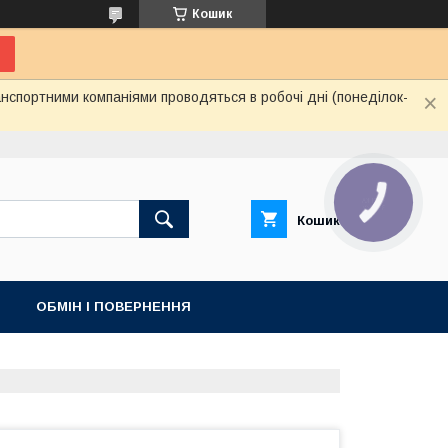
Кошик
нспортними компаніями проводяться в робочі дні (понеділок-
КНОПКА
ЗВ'ЯЗКУ
Кошик
ОБМІН І ПОВЕРНЕННЯ