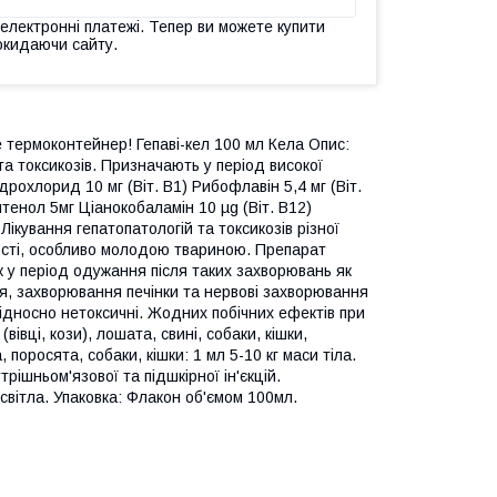
 електронні платежі. Тепер ви можете купити
окидаючи сайту.
 термоконтейнер! Гепаві-кел 100 мл Кела Опис:
 та токсикозів. Призначають у період високої
рохлорид 10 мг (Віт. B1) Рибофлавін 5,4 мг (Віт.
нтенол 5мг Ціанокобаламін 10 µg (Віт. B12)
Лікування гепатопатологій та токсикозів різної
ності, особливо молодою твариною. Препарат
ож у період одужання після таких захворювань як
ння, захворювання печінки та нервові захворювання
B відносно нетоксичні. Жодних побічних ефектів при
івці, кози), лошата, свині, собаки, кішки,
 поросята, собаки, кішки: 1 мл 5-10 кг маси тіла.
рішньом'язової та підшкірної ін'єкцій.
 світла. Упаковка: Флакон об'ємом 100мл.