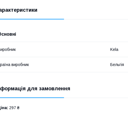
арактеристики
Основні
иробник
Kela
раїна виробник
Бельгія
нформація для замовлення
іна:
297 ₴