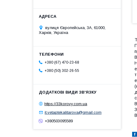
вулиця Європейська, 3А, 61000,
Харків, Україна
Т
П
п
B
+380 (67) 470-23-68
Н
е
+380 (50) 302-26-55
т
е
(
д
с
В
https://33korovy.com.ua
З
it.vetaptekalitarova@gmail.com
В
+380503095589