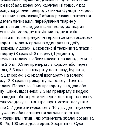
) при незбалансованому харчуванні тощо. у разі
нози), порушення репродуктивної функції, хвороб,
ганізму, нормалізації обміну речовин, зниження
 дегельмінтизація, перебування тварин у
ин та птиці, молодих птахів, молодих тварин
х птахів, молодих птахів, молодих птахів,
і птиці; як підтримуюча терапія за мікотоксикозів
епарат задають орально один раз на добу
кормом у дозах: Декоративні тварини та птахи :
г корму (3 краплі/50 г корму); Цуценята,
пель на голову; Собаки масою тіла понад 15 кг: 1
а 2-5 кг: 0,5 мл препарату з кормом або через
олів; 2-3 краплі препарату на голову; Курчата,
а 1 кг корму; 1-2 краплі препарату на голову;
орму; 2-3 краплі препарату на голову; Телята,
олову; Поросята: 1 мл препарату з водою або
лову; Свині, підсвинки: 2-3 мл препарату з водою
у з водою або кормом чи через дозатор на голову.
безпечує дозу в 1 мл. Препарат можна дозувати
о 5-7 днів з інтервалом 7-10 діб, для лікування
одужання або поліпшення загального стану.
 тваринам і птиці, які отримують збалансовані за
0, 25, 100 мл з дозатором. Зберігання: Сухе