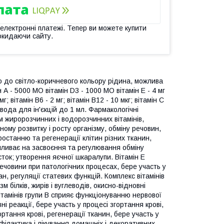
 електронні платежі. Тепер ви можете купити
окидаючи сайту.
 до світло-коричневого кольору рідина, можлива
 А - 5000 МО вітамін D3 - 1000 МО вітамін E - 4 мг
мг; вітамін В6 - 2 мг; вітамін В12 - 10 мкг; вітамін С
 вода для ін'єкцій до 1 мл. Фармакологічні
м жиророзчинних і водорозчинних вітамінів,
ому розвитку і росту організму, обміну речовин,
ростанню та регенерації клітин різних тканин,
 впливає на засвоєння та регулювання обміну
ток; утворення яєчної шкаралупи. Вітамін Е
речовини при патологічних процесах, бере участь у
ан, регуляції статевих функцій. Комплекс вітамінів
білків, жирів і вуглеводів, окисно-відновні
ітамінів групи В сприяє функціонуванню нервової
ні реакції, бере участь у процесі згортання крові,
ортання крові, регенерації тканин, бере участь у
філактика і лікування домашніх і декоративних