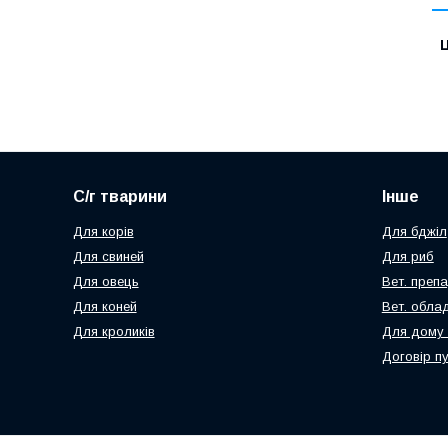
Ц
С/г тварини
Інше
Для корів
Для бджіл
Для свиней
Для риб
Для овець
Вет. преп
Для коней
Вет. обла
Для кроликів
Для дому 
Договір п