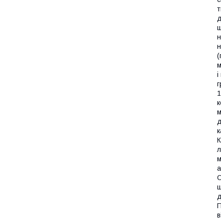
т
д
щ
н
н
(
м
і
г
1
к
м
д
к
К
л
м
а
О
ш
д
П
в