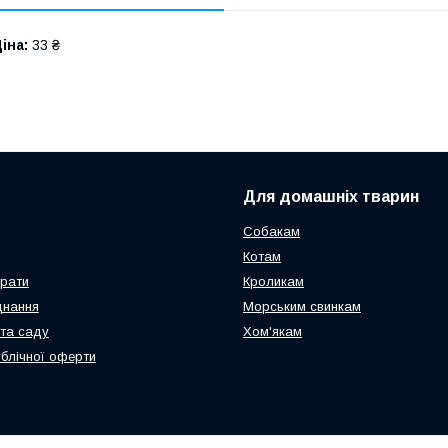
іна:
33 ₴
Для домашніх тварин
Собакам
Котам
арати
Кроликам
днання
Морським свинкам
та саду
Хом'якам
ублічної оферти