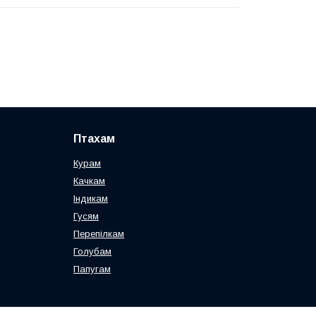
Птахам
Курам
Качкам
Індикам
Гусям
Перепілкам
Голубам
Папугам