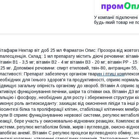
У компанії підключені
будь-який товар не п
ітафарм Нектар віт доб 25 мл Фарматон Опис: Прозора від жовтого
палесценція. Склад: 1 мл препарату містить діючі речовини: вітамін
ітамін В1 - 3,5 мг; вітамін В2 - 4 мг вітамін В3 - 20 мг; вітамін РР - 15 
 25 мг. Допоміжні речовини: спирт етиловий, твін-80, антранцин 55,
ластивості: Препарат забезпечує організм твар
ин і птиці ком
плексо
еобхідних для їхнього здоров'я та продуктивності, сприяє нормальн
ідвищує загальну опірність організму до хвороб. Вітамін А сприяє з
ктивізує функціонування печінки, шкіри та сітківки ока. Вітамін Д3
альцію і фосфору, необхідних для росту і збереження структури кіс
иконує роль антиоксиданту: захищає від окиснення ліпіди та інші 
іосинтезі білка та проліферації клітин, стабілізації клітинних мембр
рупи В сприяє функціонуванню нервової системи, регулює метаболізм 
еакції, бере участь у окиснювально-відновних реакціях. Комплекс в
истеми, регулює метаболізм білків, жирів і вуглеводів, окисно-віднов
апобігає анемії. Вітамін С регулює процеси вуглеводного обміну, зг
интезі колагену, утворенні стероїдних гормонів. Застосування: Про