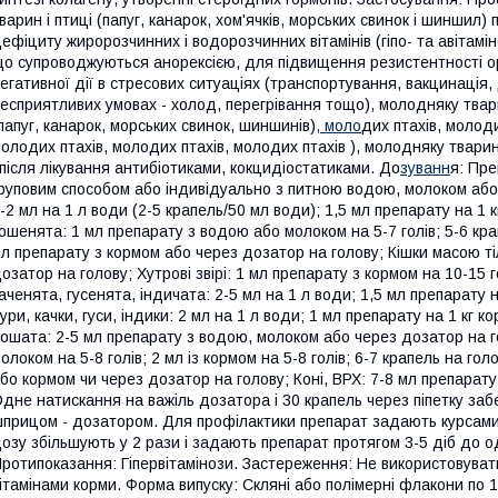
варин і птиці (папуг, канарок, хом'ячків, морських свинок і шиншил
ефіциту жиророзчинних і водорозчинних вітамінів (гіпо- та авітамі
о супроводжуються анорексією, для підвищення резистентності ор
егативної дії в стресових ситуаціях (транспортування, вакцинація,
есприятливих умовах - холод, перегрівання тощо), молодняку твар
папуг, канарок, морських свинок, шиншинів)
, моло
дих птахів, молоди
олодих птахів, молодих птахів, молодих птахів ), молодняку тварин 
 після лікування антибіотиками, кокцидіостатиками. До
зуванн
я: Пр
руповим способом або індивідуально з питною водою, молоком або 
-2 мл на 1 л води (2-5 крапель/50 мл води); 1,5 мл препарату на 1 к
ошенята: 1 мл препарату з водою або молоком на 5-7 голів; 5-6 кра
л препарату з кормом або через дозатор на голову; Кішки масою тіл
озатор на голову; Хутрові звірі: 1 мл препарату з кормом на 10-15 г
аченята, гусенята, індичата: 2-5 мл на 1 л води; 1,5 мл препарату н
ури, качки, гуси, індики: 2 мл на 1 л води; 1 мл препарату на 1 кг к
ошата: 2-5 мл препарату з водою, молоком або через дозатор на г
олоком на 5-8 голів; 2 мл із кормом на 5-8 голів; 6-7 крапель на го
бо кормом чи через дозатор на голову; Коні, ВРХ: 7-8 мл препарат
дне натискання на важіль дозатора і 30 крапель через піпетку за
прицом - дозатором. Для профілактики препарат задають курсами п
озу збільшують у 2 рази і задають препарат протягом 3-5 діб до 
ротипоказання: Гіпервітамінози. Застереження: Не використовувати
ітамінами корми. Форма випуску: Скляні або полімерні флакони по 1