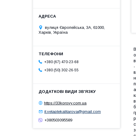
вулиця Європейська, 3А, 61000,
Харків, Україна
В
о
в
+380 (67) 470-23-68
-
+380 (50) 302-26-55
в
н
п
а
к
в
https://33korovy.com.ua
б
it.vetaptekalitarova@gmail.com
г
р
+380503095589
с
з
с