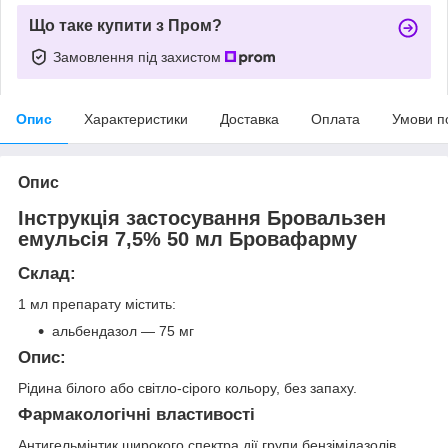
Що таке купити з Пром?
Замовлення під захистом
Опис
Характеристики
Доставка
Оплата
Умови п
Опис
Інструкція застосування Бровальзен
емульсія 7,5% 50 мл Бровафарму
Склад:
1 мл препарату містить:
альбендазол — 75 мг
Опис:
Рідина білого або світло-сірого кольору, без запаху.
Фармакологічні властивості
Антигельмінтик широкого спектра дії групи бензімідазолів.