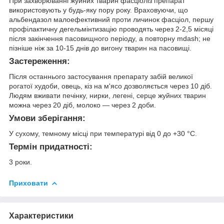
При захворюванні жуйних тварин фасціоліз препарат
використовують у будь-яку пору року. Враховуючи, що
альбендазол малоефективний проти личинок фасціол, першу
профілактичну дегельмінтизацію проводять через 2-2,5 місяці
після закінчення пасовищного періоду, а повторну mdash; не
пізніше ніж за 10-15 днів до вигону тварин на пасовищі.
Застереження:
Після останнього застосування препарату забій великої
рогатої худоби, овець, кіз на м'ясо дозволяється через 10 діб.
Людям вживати печінку, нирки, легені, серце жуйних тварин
можна через 20 діб, молоко — через 2 доби.
Умови зберігання:
У сухому, темному місці при температурі від 0 до +30 °С.
Термін придатності:
3 роки.
Приховати
Характеристики