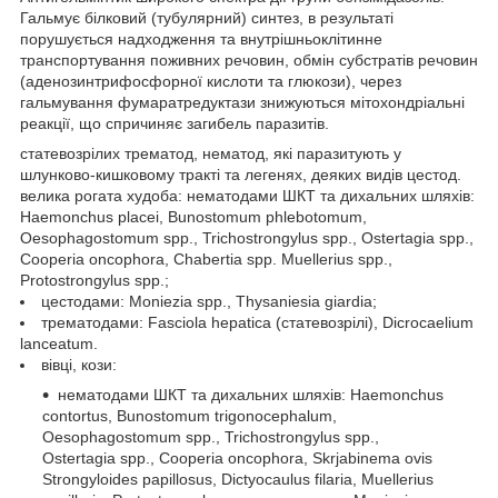
Гальмує білковий (тубулярний) синтез, в результаті
порушується надходження та внутрішньоклітинне
транспортування поживних речовин, обмін субстратів речовин
(аденозинтрифосфорної кислоти та глюкози), через
гальмування фумаратредуктази знижуються мітохондріальні
реакції, що спричиняє загибель паразитів.
статевозрілих трематод, нематод, які паразитують у
шлунково-кишковому тракті та легенях, деяких видів цестод.
велика рогата худоба: нематодами ШКТ та дихальних шляхів:
Haemonchus placei, Bunostomum phlebotomum,
Oesophagostomum spp., Trichostrongylus spp., Ostertagia spp.,
Cooperia oncophora, Chabertia spp. Muellerius spp.,
Protostrongylus spp.;
цестодами: Moniezia spp., Thysaniesia giardia;
трематодами: Fasciola hepatica (статевозрілі), Dicrocaelium
lanceatum.
вівці, кози:
нематодами ШКТ та дихальних шляхів: Haemonchus
contortus, Bunostomum trigonocephalum,
Oesophagostomum spp., Trichostrongylus spp.,
Ostertagia spp., Cooperia oncophora, Skrjabinema ovis
Strongyloides papillosus, Dictyocaulus filaria, Muellerius