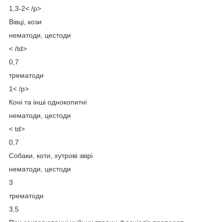
1,3-2< /p>
Вівці, кози
нематоди, цестоди
< /td>
0,7
трематоди
1< /p>
Коні та інші однокопитні
нематоди, цестоди
< td>
0,7
Собаки, коти, хутрові звірі
нематоди, цестоди
3
трематоди
3,5