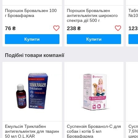
Порошок Бровальзен 100
Порошок Бровальзен
Табл
г Бровафарма
антигельмінтик широкого
№10
спектра дії 500 г
Бровафарма
76
238
123
₴
₴
Купити
Купити
Подібні товари компанії
Емульсія Триклабен
Суспензія Брованол-С для
Сусп
антигельмінтик для тварин
собак і котів 5 мл
7,5%
50 мл O.L.KAR
Бровафарма
широ