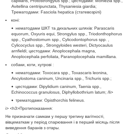
capillaris, Protostrongylus spp.; цестодами: Moniezia spp.,
Avitellina centripunctata, Thysaniesia giardia;
Трематодами: Fasciola hepatica (статевозрілі)
коні:
нематодами ШКТ та дихальних шляхів: Parascaris
equorum, Oxyuris equi, Strongylus spp., Triodonthophorus
spp., Cyathostomum spp., Cylicodontophorus spp. ,
Cylicocyclus spp., Strongyloides westeri, Dictyocaulus
arnfieldi; цестодами: Anoplocephala magna,
Anoplocephala perfoliata, Paranoplocephala mamillana.
собаки, коти, хутрові :
нематодами: Toxocara spp., Toxascaris leonina,
Ancylostoma caninum, Uncinaria spp., Trichuris spp.;
цестодами: Dipylidium caninum, Taenia spp.,
Echinococcus granulosus, Diphyllobothrium latum; /li>
трематодами: Opisthorchis felineus.
i> <h3>Протипоказання:
Не призначати самкам у першу третину вагітності,
вівцематкам у період спарювання і в перший місяць після
виведення баранів з отары.