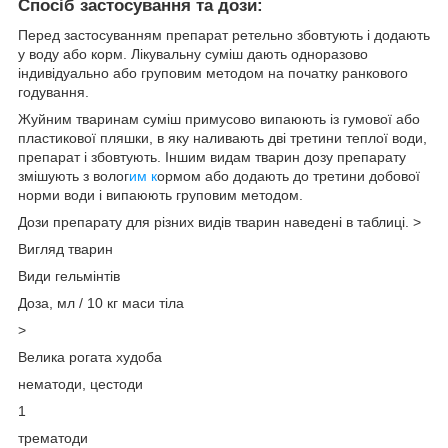
Спосіб застосування та дози:
Перед застосуванням препарат ретельно збовтують і додають
у воду або корм. Лікувальну суміш дають одноразово
індивідуально або груповим методом на початку ранкового
годування.
Жуйним тваринам суміш примусово випаюють із гумової або
пластикової пляшки, в яку наливають дві третини теплої води,
препарат і збовтують. Іншим видам тварин дозу препарату
змішують з волог
им к
ормом або додають до третини добової
норми води і випаюють груповим методом.
Дози препарату для різних видів тварин наведені в таблиці. >
Вигляд тварин
Види гельмінтів
Доза, мл / 10 кг маси тіла
>
Велика рогата худоба
нематоди, цестоди
1
трематоди