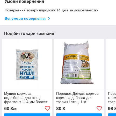
Умови повернення
Повернення товару впродовж 14 днів за домовленістю
Всі умови повернення
Подібні товари компанії
Мушля кормова
Порошок Дріжджі кормові
Поро
подрібнена для птиці
кормова добавка для
корм
фрагмент 1- 4 мм Зоосет
тварин і птиці 1 кг
твар
60
80
98
₴/кг
₴