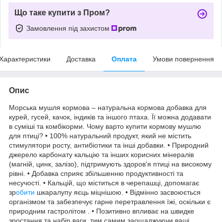
Що таке купити з Пром?
Замовлення під захистом
Характеристики
Доставка
Оплата
Умови повернення
Опис
Морська мушля кормова – натуральна кормова добавка для
курей, гусей, качок, індиків та іншого птаха. Її можна додавати
в суміші та комбікорми. Чому варто купити кормову мушлю
для птиці? • 100% натуральний продукт, який не містить
стимулятори росту, антибіотики та інші добавки. • Природний
джерело карбонату кальцію та інших корисних мінералів
(магній, цинк, залізо), підтримують здоров'я птиці на високому
рівні. • Добавка сприяє збільшенню продуктивності та
несучості. • Кальцій, що міститься в черепашці, допомагає
зр
обити
шкаралупу яєць міцнішою. • Відмінно засвоюється
організмом та забезпечує гарне перетравлення їжі, оскільки є
природним гастролітом . • Позитивно впливає на швидке
зростання та набір ваги, тим самим заощаджуючи ваші