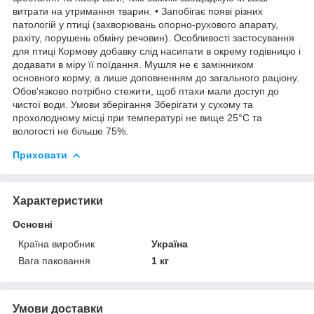
витрати на утримання тварин. • Запобігає появі різних
патологій у птиці (захворювань опорно-рухового апарату,
рахіту, порушень обміну речовин). Особливості застосування
для птиці Кормову добавку слід насипати в окрему годівницю і
додавати в міру її поїдання. Мушля не є замінником
основного корму, а лише доповненням до загального раціону.
Обов'язково потрібно стежити, щоб птахи мали доступ до
чистої води. Умови зберігання Зберігати у сухому та
прохолодному місці при температурі не вище 25°С та
вологості не більше 75%.
Приховати
Характеристики
Основні
Країна виробник
Україна
Вага паковання
1 кг
Умови доставки