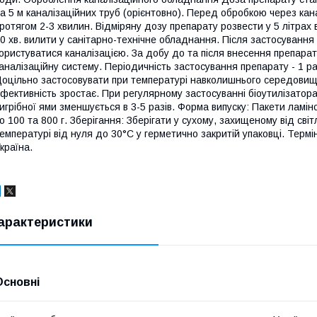
а 5 м каналізаційних труб (орієнтовно). Перед обробкою через кан
ротягом 2-3 хвилин. Відміряну дозу препарату розвести у 5 літрах
0 хв. вилити у санітарно-технічне обладнання. Після застосуванн
ористуватися каналізацією. За добу до та після внесення препара
аналізаційну систему. Періодичність застосування препарату - 1 ра
оцільно застосовувати при температурі навколишнього середовищ
фективність зростає. При регулярному застосуванні біоутилізатор
игрібної ями зменшується в 3-5 разів. Форма випуску: Пакети ламіно
о 100 та 800 г. Зберігання: Зберігати у сухому, захищеному від сві
емпературі від нуля до 30°С у герметично закритій упаковці. Термі
країна.
арактеристики
Основні