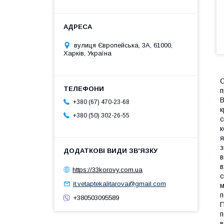
вулиця Європейська, 3А, 61000,
Харків, Україна
О
п
В
+380 (67) 470-23-68
к
+380 (50) 302-26-55
с
к
я
з
в
в
https://33korovy.com.ua
с
it.vetaptekalitarova@gmail.com
м
п
+380503095589
П
п
в