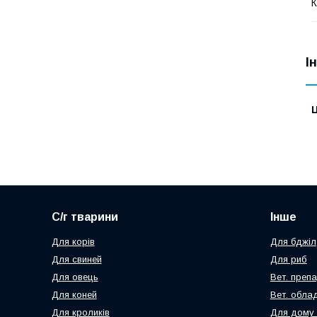
К
І
Ц
С/г тварини
Інше
Для корів
Для бджіл
Для свиней
Для риб
Для овець
Вет. преп
Для коней
Вет. обла
Для кроликів
Для дому 