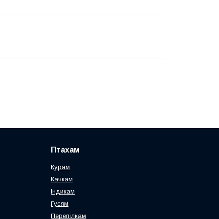
Птахам
Курам
Качкам
Індикам
Гусям
Перепілкам