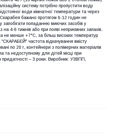
алізаційну систему потрібно пропустити воду
 відстояної води кімнатної температури та через
я Скарабея бажано протягом 6-12 годин не
ту запобігати попаданню миючих засобів у
з на 4-6 тижнів або при появі неприємних запахів.
а не менше +7°С, за більш високих температур
а "СКАРАБЕЙ" частота відкачування вмісту
вані по 20 г, контейнери з полімерних матеріалів
тла та недоступному для дітей місці при
н придатності – 3 роки. Виробник: УЗВПП,