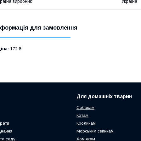
раїна виробник
Україна
нформація для замовлення
іна:
172 ₴
Для домашніх тварин
Собакам
Котам
арати
Кроликам
днання
Морським свинкам
та саду
Хом'якам