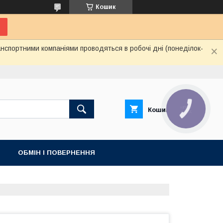
Кошик
нспортними компаніями проводяться в робочі дні (понеділок-
КНОПКА
Кошик
ЗВ'ЯЗКУ
ОБМІН І ПОВЕРНЕННЯ