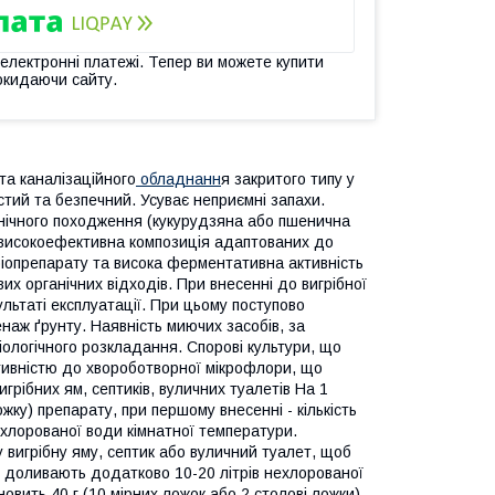
 електронні платежі. Тепер ви можете купити
окидаючи сайту.
 та каналізаційного
обладнанн
я закритого типу у
истий та безпечний. Усуває неприємні запахи.
анічного походження (кукурудзяна або пшенична
е високоефективна композиція адаптованих до
іопрепарату та висока ферментативна активність
их органічних відходів. При внесенні до вигрібної
льтаті експлуатації. При цьому поступово
наж ґрунту. Наявність миючих засобів, за
іологічного розкладання. Спорові культури, що
тивністю до хвороботворної мікрофлори, що
рібних ям, септиків, вуличних туалетів На 1
ожку) препарату, при першому внесенні - кількість
ехлорованої води кімнатної температури.
у вигрібну яму, септик або вуличний туалет, щоб
і доливають додатково 10-20 літрів нехлорованої
вить 40 г (10 мірних ложок або 2 столові ложки)