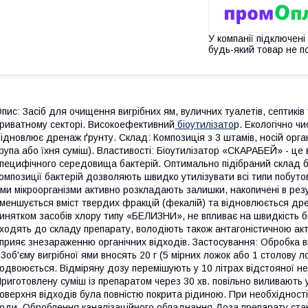
У компанії підключені
будь-який товар не п
пис: Засіб для очищення вигрібних ям, вуличних туалетів, септиків
риватному секторі. Високоефективний
біоутилізато
р. Екологічно ч
ідновлює дренаж ґрунту. Склад: Композиція з 3 штамів, носій орг
рупа або їхня суміш). Властивості: Біоутилізатор «СКАРАБЕЙ» - ц
пецифічного середовища бактерій. Оптимально підібраний склад б
омпозиції бактерій дозволяють швидко утилізувати всі типи побутов
ми мікроорганізми активно розкладають залишки, накопичені в резу
меншується вміст твердих фракцій (фекалій) та відновлюється дре
инятком засобів хлору типу «БЕЛИЗНИ», не впливає на швидкість б
ходять до складу препарату, володіють також антагоністичною ак
прияє знезараженню органічних відходів. Застосування: Обробка виг
3об'єму вигрібної ями вносять 20 г (5 мірних ложок або 1 столову л
одвоюється. Відміряну дозу перемішують у 10 літрах відстояної н
риготовлену суміш із препаратом через 30 хв. повільно виливають 
оверхня відходів була повністю покрита рідиною. При необхідност
оди. Оброблення каналізаційного обладнання Доза препарату стано