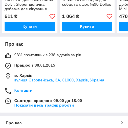
Dolvit Stoper дієтична
собак та кішок №90 Dolfos
дріб
добавка для лікування
Mini
гострої діареї №30 Dolfos
кисл
611
1 064
470
₴
₴
Dolf
Купити
Купити
Про нас
93% позитивних з 238 відгуків за рік
Працює з 30.01.2015
м. Харків
вулиця Європейська, 3А, 61000, Харків, Україна
Контакти
Сьогодні працює з 09:00 до 18:00
Показати весь графік роботи
Про нас