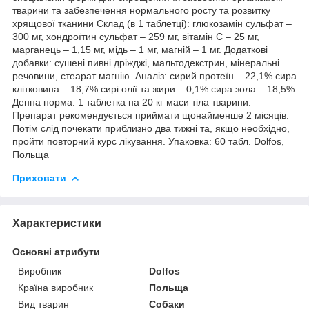
тварини та забезпечення нормального росту та розвитку
хрящової тканини Склад (в 1 таблетці): глюкозамін сульфат –
300 мг, хондроїтин сульфат – 259 мг, вітамін С – 25 мг,
марганець – 1,15 мг, мідь – 1 мг, магній – 1 мг. Додаткові
добавки: сушені пивні дріжджі, мальтодекстрин, мінеральні
речовини, стеарат магнію. Аналіз: сирий протеїн – 22,1% сира
клітковина – 18,7% сирі олії та жири – 0,1% сира зола – 18,5%
Денна норма: 1 таблетка на 20 кг маси тіла тварини.
Препарат рекомендується приймати щонайменше 2 місяців.
Потім слід почекати приблизно два тижні та, якщо необхідно,
пройти повторний курс лікування. Упаковка: 60 табл. Dolfos,
Польща
Приховати
Характеристики
Основні атрибути
Виробник
Dolfos
Країна виробник
Польща
Вид тварин
Собаки