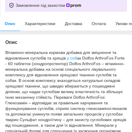
Замовлення під захистом
Опис
Характеристики
Доставка
Оплата
Умови п
Опис
Вітамінно-мінеральна кормова добавка для зміцнення та
відновлення суглобів та хрящів
у соб
ак Dolfos ArthroFos Forte
- 60 таблеток (хондропротектор) Dolfos ArthroFos – вітамінно-
мінеральна добавка на основі спеціального лікувального
комплексу для відновлення хрящової тканини суглобів та
собак. В основі комплексу знаходяться натуральні складові
хрящової тканини, що швидко вбираються у пошкоджені
ділянки, що надає суглобам велику еластичність та збільшує
їхню механічну стійкість. Переваги Dolfos ArthroFos:
Глюкозамін – відповідає за правильне харчування та
функціонування суглобів, сприяє синтезу глюкозаміноглюканів
та допомагає уникнути появи запальних процесів у суглобах
тварин Сульфат хондроїтину – для захисту суглобових хрящів
від пошкодження, а також для їх відновлення. Мінерали у
спеціальній формі для спрощення їх засвоєння організмом