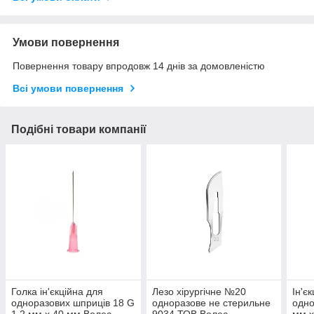
Умови повернення
Повернення товару впродовж 14 днів за домовленістю
Всі умови повернення
Подібні товари компанії
Голка ін'єкційна для
Лезо хірургічне №20
Ін'є
одноразових шприців 18 G
одноразове не стерильне
одно
1,2 мм х 40 мм Волес
9034 ТОВ Волес
мм х