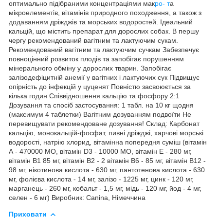
оптимально підібраними концентраціями мак
ро- т
а
мікроелементів, вітамінів природного походження, а також з
додаванням дріжджів та морських водоростей. Ідеальний
кальцій, що містить препарат для дорослих собак. В першу
чергу рекомендований вагітним та лактуючим сукам.
Рекомендований вагітним та лактуючим сучкам Забезпечує
повноцінний розвиток плодів та запобігає порушенням
мінерального обміну у дорослих тварин. Запобігає
залізодефіцитній анемії у вагітних і лактуючих сук Підвищує
опірність до інфекцій у цуценят Повністю засвоюється за
кілька годин Співвідношення кальцію та фосфору 2:1
Дозування та спосіб застосування: 1 табл. на 10 кг щодня
(максимум 4 таблетки) Вагітним дозуванням подвоїти Не
перевищувати рекомендоване дозування! Склад: Карбонат
кальцію, монокальцій-фосфат, пивні дріжджі, харчові морські
водорості, натрію хлорид, вітамінна попередня суміш (вітамін
А - 470000 МО, вітамін D3 - 10000 МО, вітамін Е - 280 мг,
вітамін В1 85 мг, вітамін В2 - 2 вітамін В6 - 85 мг, вітамін В12 -
98 мг, нікотинова кислота - 630 мг, пантотенова кислота - 630
мг, фолієва кислота - 14 мг, залізо - 1225 мг, цинк - 120 мг,
марганець - 260 мг, кобальт - 1,5 мг, мідь - 120 мг, йод - 4 мг,
селен - 6 мг) Виробник: Canina, Німеччина
Приховати