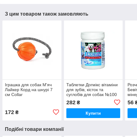
З цим товаром також замовляють
Іграшка для собак М'яч
Таблетки Догмікс вітаміни
Розч
Лайкер Корд на шнурі 7
для зубів, кісток та
Беві
см Collar
суглобів для собак №100
міне
Продукт
твар
282
56
₴
Бро
172
₴
Купити
Подібні товари компанії