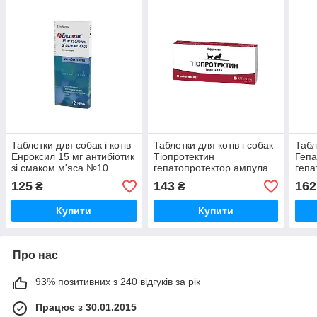
Таблетки для собак і котів
Таблетки для котів і собак
Табл
Енроксил 15 мг антибіотик
Тіопротектин
Гепа
зі смаком м'яса №10
гепатопротектор ампула
гепа
KRKA
№20 Артеріум
ант
125
143
162
₴
₴
Купити
Купити
Про нас
93% позитивних з 240 відгуків за рік
Працює з 30.01.2015