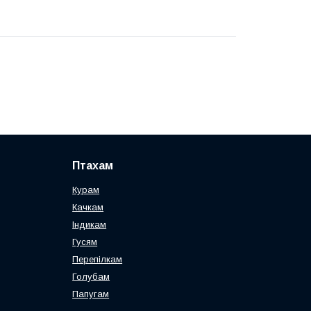
Птахам
Курам
Качкам
Індикам
Гусям
Перепілкам
Голубам
Папугам