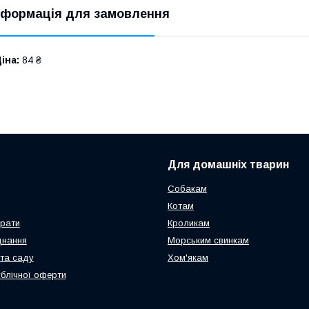
нформація для замовлення
іна:
84 ₴
Для домашніх тварин
Собакам
Котам
арати
Кроликам
днання
Морським свинкам
та саду
Хом'якам
ублічної оферти