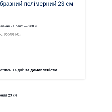
образний полімерний 23 см
лення на сайті — 200 ₴
од:
0000014614
ротягом 14 днів
за домовленістю
рний 23 см