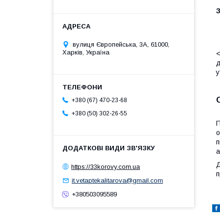
вулиця Європейська, 3А, 61000,
Харків, Україна
<
д
у
+380 (67) 470-23-68
+380 (50) 302-26-55
П
о
п
а
Д
https://33korovy.com.ua
п
it.vetaptekalitarova@gmail.com
+380503095589