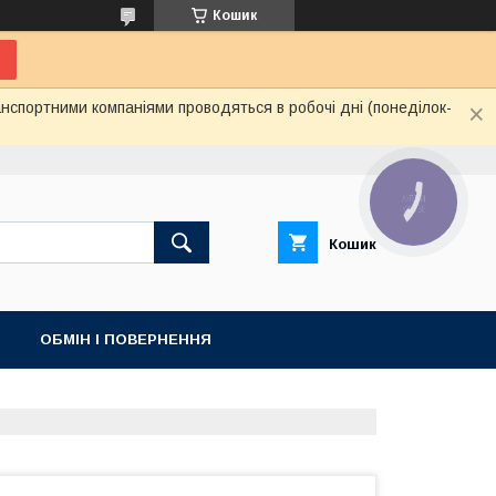
Кошик
нспортними компаніями проводяться в робочі дні (понеділок-
КНОПКА
ЗВ'ЯЗКУ
Кошик
ОБМІН І ПОВЕРНЕННЯ