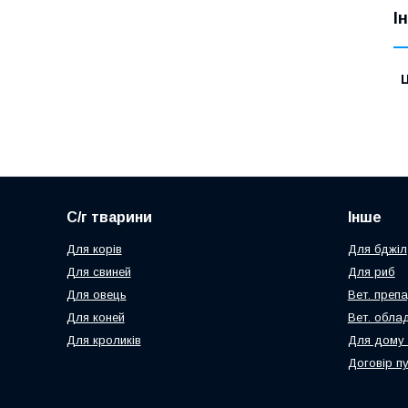
І
Ц
С/г тварини
Інше
Для корів
Для бджіл
Для свиней
Для риб
Для овець
Вет. преп
Для коней
Вет. обла
Для кроликів
Для дому 
Договір п