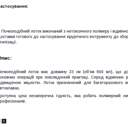
Застосування:
 Почкоподібний лоток виконаний з нетоксичного полімеру і відмінн
оставки готового до застосування хірургічного інструменту до збо
тилізації.
Опис:
очкоподібний лоток має довжину 23 см (об'єм 600 мл), що до
сновних операцій при повсякденній практиці.
Серед відмінних р
ідвищеною міцністю. Лоток призначений для багаторазового ви
втоклавах.
оступна ціна незаперечна гідність, яка робить полімерний н
рофесіоналів.