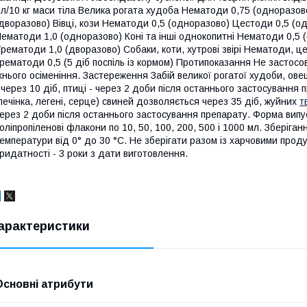
л/10 кг маси тіла Велика рогата худоба Нематоди 0,75 (одноразо
дворазово) Вівці, кози Нематоди 0,5 (одноразово) Цестоди 0,5 (о
ематоди 1,0 (одноразово) Коні та інші однокопитні Нематоди 0,5
рематоди 1,0 (дворазово) Собаки, коти, хутрові звірі Нематоди, 
рематоди 0,5 (5 діб поспіль із кормом) Протипоказання Не застосо
хнього осіменіння. Застереження Забій великої рогатої худоби, овец
 через 10 діб, птиці - через 2 доби після останнього застосування 
печінка, легені, серце) свиней дозволяється через 35 діб, жуйних
т
ерез 2 доби після останнього застосування препарату. Форма випу
оліпропіленові флакони по 10, 50, 100, 200, 500 і 1000 мл. Зберіга
емператури від 0° до 30 °С. Не зберігати разом із харчовими прод
ридатності - 3 роки з дати виготовлення.
арактеристики
Основні атрибути