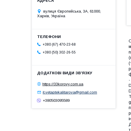
вулиця Європейська, 3А, 61000,
Харків, Україна
О
+380 (67) 470-23-68
м
п
+380 (50) 302-26-55
(
(
р
ф
-
https://33korovy.com.ua
D
D
it.vetaptekalitarova@gmail.com
T
+380503095589
g
п
р
і
Д
т