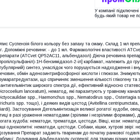
У компанії підключені
будь-який товар не п
пис Суспензія білого кольору без запаху та смаку. Склад 1 мл пре
г. Допоміжні речовини: - до 1 мл. Фармакологічні властивості АТС
репарати (АТСvet QP52AС11, альбендазол) Діюча речовина препара
пропілсульфаніл)-1Н-бензимідазол-2-іл] карбамат, належить до гр
тубулярний) синтез, унаслідок чого порушується надходження і в
ечовин, обмін аденозинтрифосфорної кислоти і глюкози. Знижуютьс
умаратредуктази, що спричиняє зменшення кількості глікогену та 
 антигельмінтик широкого спектра дії, ефективний відносно статево
icrocоelium lanceatum), нематод, які паразитують у травному канал
ictyocaulidae spp., Haemonchus spp., Nematodirus spp., Ostertagia sp
richuris spp. тощо), і деяких видів цестод (Avitellina centripumctat
iardi). Застосування Дегельмінтизація великої рогатої худоби, овець,
тиці в разі ураження нематодами (зрілими і незрілими формами),
огата худоба: нематоди, трематоди, цестоди. Вівці, кози: нематод
нші однокопитні: нематоди, цестоди. Собаки, кішки, хутрові звірі:
озування Препарат задають тваринам до початку ранкової годівлі 
аблиці: Дозування Альбендазолу суспензії для тварин різних виді