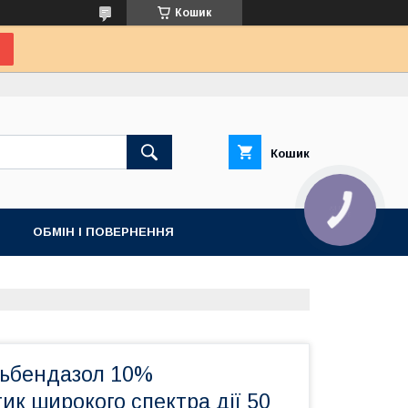
Кошик
Кошик
КНОПКА
ЗВ'ЯЗКУ
ОБМІН І ПОВЕРНЕННЯ
льбендазол 10%
ик широкого спектра дії 50