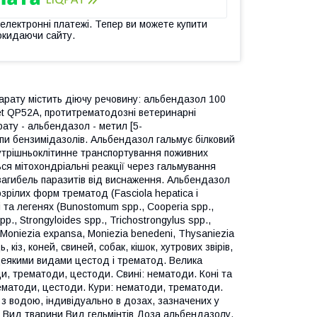
 електронні платежі. Тепер ви можете купити
окидаючи сайту.
парату містить діючу речовину: альбендазол 100
vet QP52А, протитрематодозні ветеринарні
ту - альбендазол - метил [5-
упи бензимідазолів. Альбендазол гальмує білковий
нутрішньоклітинне транспортування поживних
я мітохондріальні реакції через гальмування
загибель паразитів від виснаження. Альбендазол
зрілих форм трематод (Fasciola hepatica і
і та легенях (Bunostomum spp., Cooperia spp.,
p., Strongyloides spp., Triсhostrongylus spp.,
a, Moniezia expansa, Moniezia benedeni, Thysaniezia
 кіз, коней, свиней, собак, кішок, хутрових звірів,
 деякими видами цестод і трематод. Велика
и, трематоди, цестоди. Свині: нематоди. Коні та
 нематоди, цестоди. Кури: нематоди, трематоди.
з водою, індивідуально в дозах, зазначених у
в Вид тварини Вид гельмінтів Доза альбендазолу,