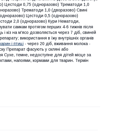
во) Цестоди 0,75 (одноразово) Трематоди 1,0
дноразово) Трематоди 1,0 (дворазово) Свині
 (одноразово) Цестоди 0,5 (одноразово)
цестоди 2,0 (одноразово) Кури Нематоди,
вувати самкам протягом перших 4-6 тижнів після
ь і кіз на м'ясо дозволяється через 7 діб, свиней
препарату; використання в їжу внутрішніх органів
варин і птиці
- через 20 діб, вживання молока -
ску Препарат фасують у скляні або
ння Сухе, темне, недоступне для дітей місце за
уктами, напоями, кормами для тварин. Термін