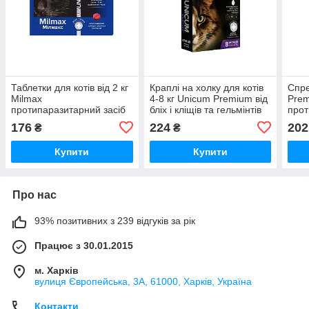
Таблетки для котів від 2 кг
Краплі на холку для котів
Спре
Milmax
4-8 кг Unicum Рremium від
Рre
протипаразитарний засіб
бліх і кліщів та гельмінтів
прот
№2 таблетки (оксим16 мг,
№4 Unicum
мл 
176
224
202
₴
₴
празиквантел 40 мг)
Unicum
Купити
Купити
Про нас
93% позитивних з 239 відгуків за рік
Працює з 30.01.2015
м. Харків
вулиця Європейська, 3А, 61000, Харків, Україна
Контакти