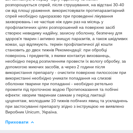
розпорошується спрей, після струшування, на відстані 30-40
см від площі ураження. використовувати протипаразитарний
спрей необхідно одноразово при проведенні лікування
захворювань і не частіше ніж один раз на місяць у
профілактичних цілях розпорошений на поверхню засіб
створює невидиму надійну, захисну оболонку, безпечну для
здоров'я тварин і активно знищує паразитів, а також шкідливих
комах, що відлякують. термін профілактичної дії кошти
становить до двох тижнів Рекомендації: при обробці
поверхонь і предметів, з якими контактує вихованець,
необхідно перед розпиленням провести їх вологу обробку, за
допомогою миючих засобів, а через 2 години після
використання препарату - очистити поверхню пилососом при
використанні необхідно уникати попадання на слизові
оболонки тварини при попаданні - необхідно ретельно
промити під проточною водою Протипоказання та побічні
ефекти: хворим тваринам самкам у період лактації
цуценятам, молодшим 10 тижнів побічних явищ та ускладнень
при застосуванні препарату згідно з інструкцією не виявлено
Виробник Unicum, Україна.
Приховати