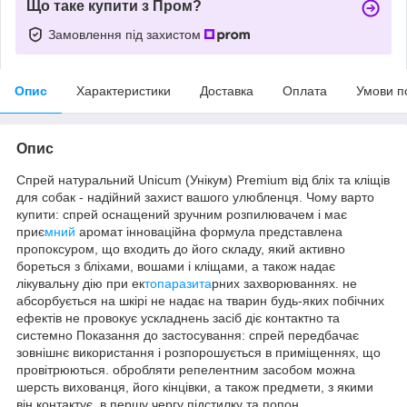
Що таке купити з Пром?
Замовлення під захистом
Опис
Характеристики
Доставка
Оплата
Умови п
Опис
Спрей натуральний Unicum (Унікум) Рremium від бліх та кліщів
для собак - надійний захист вашого улюбленця. Чому варто
купити: спрей оснащений зручним розпилювачем і має
приє
мний
аромат інноваційна формула представлена
пропоксуром, що входить до його складу, який активно
бореться з бліхами, вошами і кліщами, а також надає
лікувальну дію при ек
топаразита
рних захворюваннях. не
абсорбується на шкірі не надає на тварин будь-яких побічних
ефектів не провокує ускладнень засіб діє контактно та
системно Показання до застосування: спрей передбачає
зовнішнє використання і розпорошується в приміщеннях, що
провітрюються. обробляти репелентним засобом можна
шерсть вихованця, його кінцівки, а також предмети, з якими
він контактує, в першу чергу підстилку та попон