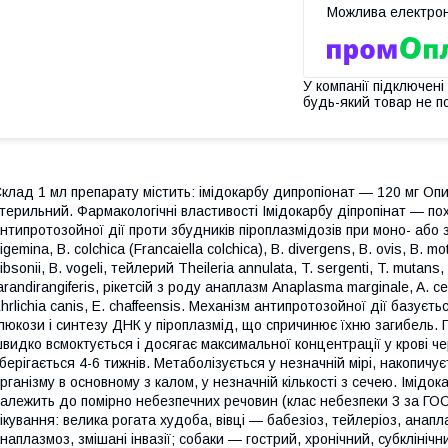
У компанії підключені
будь-який товар не п
клад 1 мл препарату містить: імідокарбу дипропіонат — 120 мг Опи
терильний. Фармакологічні властивості Імідокарбу діпропінат — по
нтипротозойної дії проти збудників піроплазмідозів при моно- або з
igemina, B. сolchica (Francaiella colchica), B. divergens, B. ovis, B. mota
ibsonii, B. vogeli, тейлерий Theileria annulata, T. sergenti, T. mutans, T. 
arandirangiferis, рікетсій з роду анаплазм Anaplasma marginale, A. ce
hrlichia canis, E. chaffeensis. Механізм антипротозойної дії базує
люкози і синтезу ДНК у піроплазмід, що спричинює їхню загибель.
видко всмоктується і досягає максимальної концентрації у крові ч
берігається 4-6 тижнів. Метаболізується у незначній мірі, накопичу
рганізму в основному з калом, у незначній кількості з сечею. Імідо
алежить до помірно небезпечних речовин (клас небезпеки 3 за ГОС
ікування: велика рогата худоба, вівці — бабезіоз, тейлеріоз, анапла
наплазмоз, змішані інвазії; собаки — гострий, хронічний, субклінічн