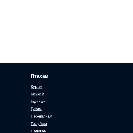
Птахам
Курам
Качкам
Індикам
Гусям
Перепілкам
Голубам
Папугам