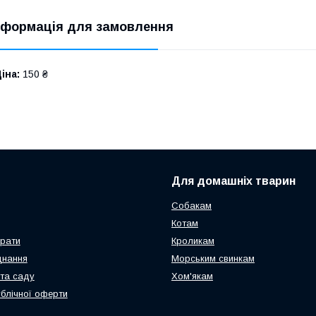
нформація для замовлення
іна:
150 ₴
Для домашніх тварин
Собакам
Котам
арати
Кроликам
днання
Морським свинкам
та саду
Хом'якам
ублічної оферти