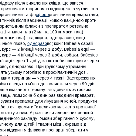
ідразу після виявлення кліща, що впився, і
е призначати тваринам із підвищеною чутливістю
органічними та фо
сфоро
рганічними препаратами,
 4 тижнів після вакцинації живою вакциною проти
икористанням флакон з препаратом ретельно
1 кг маси тіла (2 мл на 100 кг маси тіла),
кг маси тіла), підшкірно, одноразово; вівці:
рішньом’язово,
одноразо
во; коні: Babesia caballi —
, курс — 2 ін'єкції через 1 добу, Babesia equi —
, курс — 4 ін'єкції через 3 доби; собаки: бабезіоз
2 ін'єкції через 1 добу, за потреби повторити через
язово, одноразово. При груповому утриманні
ть усьому поголів’ю в профілактичній дозі,
, іншим тваринам — через 4 тижні. Застереження
би і овець на м'ясо дозволяється через 90 діб,
ніше вказаного терміну, згодовують хутровим
овець, яким хоча б один раз вводили препарат,
овувати препарат для лікування коней, продукти
бо в очі промити їх великою кількістю проточної
такту з ним. У разі появи алергічних реакцій
медичного закладу. Умови зберігання У сухому,
ному для дітей і тварин місці, окремо від
ісля відкриття флакона препарат зберігати у
роки.