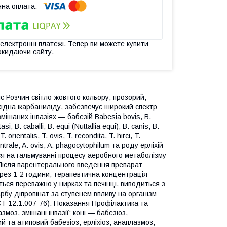
 електронні платежі. Тепер ви можете купити
окидаючи сайту.
с Розчин світло-жовтого кольору, прозорий,
хідна ікарбаниліду, забезпечує широкий спектр
мішаних інвазіях — бабезій Babesia bovis, B.
si, B. caballi, B. еqui (Nuttallia equi), B. canis, B.
orientalis, T. ovis, T. recondita, T. hirci, T.
ntrale, A. ovis, A. phagocytophilum та роду ерліхій
ться на гальмуванні процесу аеробного метаболізму
 Після парентерального введення препарат
ерез 1-2 години, терапевтична концентрація
ється переважно у нирках та печінці, виводиться з
карбу діпропінат за ступенем впливу на організм
Т 12.1.007-76). Показання Профілактика та
змоз, змішані інвазії; коні — бабезіоз,
ий та атиповий бабезіоз, ерліхіоз, анаплазмоз,