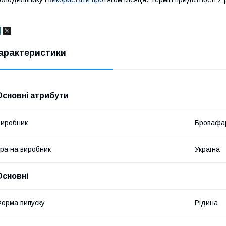
арактеристики
Основні атрибути
иробник
Бровафа
раїна виробник
Україна
Основні
орма випуску
Рідина