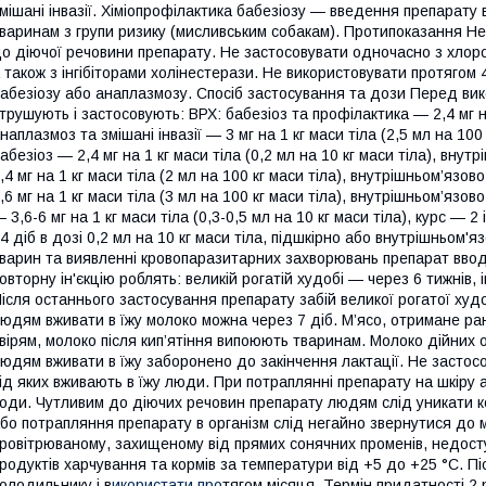
мішані інвазії. Хіміопрофілактика бабезіозу — введення препарату в
варинам з групи ризику (мисливським собакам). Протипоказання Н
о діючої речовини препарату. Не застосовувати одночасно з хлор
 також з інгібіторами холінестерази. Не використовувати протягом
абезіозу або анаплазмозу. Спосіб застосування та дози Перед в
трушують і застосовують: ВРХ: бабезіоз та профілактика — 2,4 мг на 
наплазмоз та змішані інвазії — 3 мг на 1 кг маси тіла (2,5 мл на 100 
абезіоз — 2,4 мг на 1 кг маси тіла (0,2 мл на 10 кг маси тіла), внут
,4 мг на 1 кг маси тіла (2 мл на 100 кг маси тіла), внутрішньом’язово
,6 мг на 1 кг маси тіла (3 мл на 100 кг маси тіла), внутрішньом’язово
 3,6-6 мг на 1 кг маси тіла (0,3-0,5 мл на 10 кг маси тіла), курс — 
4 діб в дозі 0,2 мл на 10 кг маси тіла, підшкірно або внутрішньом'
варин та виявленні кровопаразитарних захворювань препарат вводя
овторну ін'єкцію роблять: великій рогатій худобі — через 6 тижнів
ісля останнього застосування препарату забій великої рогатої худо
юдям вживати в їжу молоко можна через 7 діб. М’ясо, отримане ра
вірям, молоко після кип’ятіння випоюють тваринам. Молоко дійних 
юдям вживати в їжу заборонено до закінчення лактації. Не застос
ід яких вживають в їжу люди. При потраплянні препарату на шкіру а
оди. Чутливим до діючих речовин препарату людям слід уникати кон
бо потрапляння препарату в організм слід негайно звернутися до 
ровітрюваному, захищеному від прямих сонячних променів, недоступ
родуктів харчування та кормів за температури від +5 до +25 °С. П
олодильнику і в
икористати про
тягом місяця. Термін придатності 2 