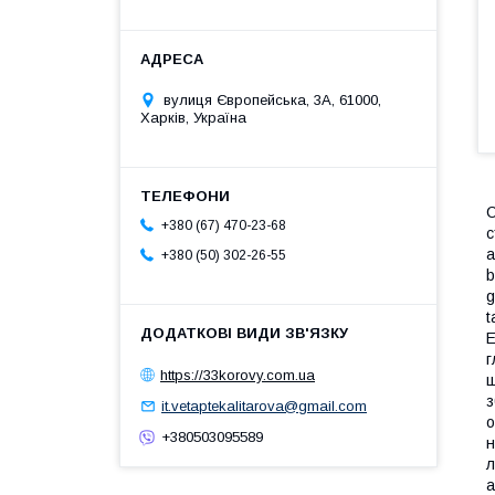
вулиця Європейська, 3А, 61000,
Харків, Україна
С
+380 (67) 470-23-68
с
а
+380 (50) 302-26-55
b
g
t
E
г
https://33korovy.com.ua
ш
з
it.vetaptekalitarova@gmail.com
о
+380503095589
н
л
а