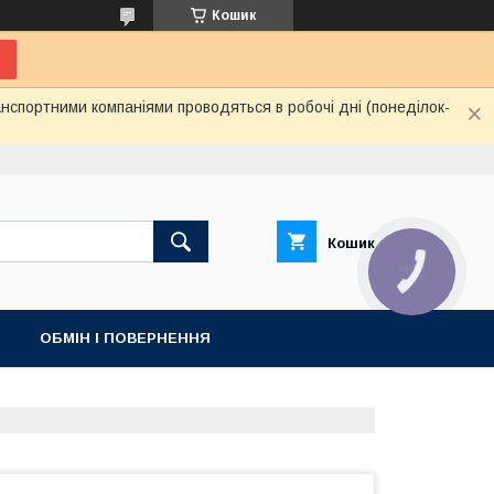
Кошик
нспортними компаніями проводяться в робочі дні (понеділок-
Кошик
КНОПКА
ЗВ'ЯЗКУ
ОБМІН І ПОВЕРНЕННЯ