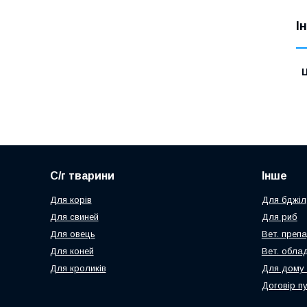
І
Ц
С/г тварини
Інше
Для корів
Для бджіл
Для свиней
Для риб
Для овець
Вет. преп
Для коней
Вет. обла
Для кроликів
Для дому 
Договір п