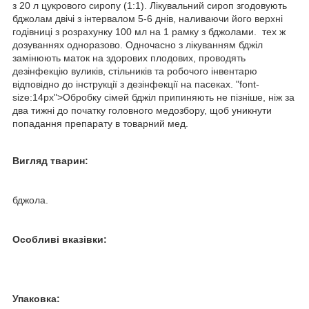
з 20 л цукрового сиропу (1:1). Лікувальний сироп згодовують
бджолам двічі з інтервалом 5-6 днів, наливаючи його верхні
годівниці з розрахунку 100 мл на 1 рамку з бджолами. тех ж
дозуваннях одноразово. Одночасно з лікуванням бджіл
замінюють маток на здорових плодових, проводять
дезінфекцію вуликів, стільників та робочого інвентарю
відповідно до інструкції з дезінфекції на пасеках. "font-
size:14px">Обробку сімей бджіл припиняють не пізніше, ніж за
два тижні до початку головного медозбору, щоб уникнути
попадання препарату в товарний мед.
Вигляд тварин:
бджола.
Особливі вказівки:
Упаковка: