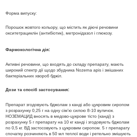
Форма випуску:
Порошок жовтого кольору, що містить як діючі речовини
окситетрациклін (антибіотик), метронідазол і глюкозу.
Фармокологічна дія:
Активні речовини, що входять до складу препарату, мають
широкий спектр дії щодо збудника Nozema apis і змішаних
бактеріальних хвороб бджіл.
Дози та спосіб застосування:
Препарат згодовують бджолам з канді або цукровим сиропом
з розрахунку 0,25 г на одну сім'ю силою 8-10 вуличок.
НОЗЕМАЦИД вносять в медово-цукрове тісто (канді) з
розрахунку 5 г препарату на 10 кг канді і згодовують бджолам
по 0,5 кг. ВД застосовують з цукровим сиропом. 5 г препарату
спочатку розчиняють в 50 мл теплої води і ретельно змішують