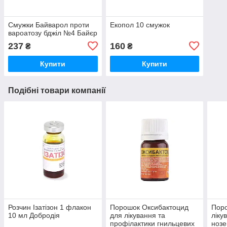
Смужки Байварол проти
Екопол 10 смужок
вароатозу бджіл №4 Байєр
237
160
₴
₴
Купити
Купити
Подібні товари компанії
Розчин Ізатізон 1 флакон
Порошок Оксибактоцид
Пор
10 мл Добродія
для лікування та
ліку
профілактики гнильцевих
нозе