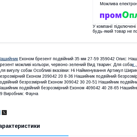
У компанії підключені
будь-який товар не п
Нашийник
Економ брезент подвійний 35 мм 27-59 359042 Опис: На
резент можливі кольори, червоно-зелений Вид тварин: Для соба
к 
ля вигулу собак Особливі вказівки: Ні Найменування Артикул Шир
езрозмірний Економ 209042 20 8-36 Нашийник подвійний безрозмі
одвійний безрозмірний Економ 309042 30 20-51 Нашийник подвійн
ашийник подвійний безрозмірний Економ 409042 40 28-65 Нашийни
9 Виробник: Фауна
арактеристики