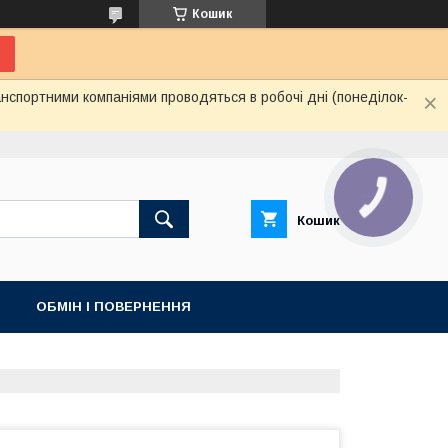
Кошик
нспортними компаніями проводяться в робочі дні (понеділок-
КНОПКА
ЗВ'ЯЗКУ
Кошик
ОБМІН І ПОВЕРНЕННЯ