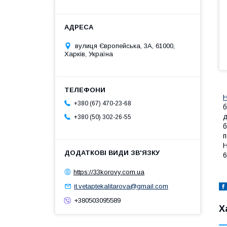
вулиця Європейська, 3А, 61000,
Харків, Україна
+380 (67) 470-23-68
б
д
+380 (50) 302-26-55
б
п
Н
6
https://33korovy.com.ua
it.vetaptekalitarova@gmail.com
+380503095589
Х