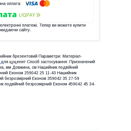
 електронні платежі. Тепер ви можете купити
окидаючи сайту.
шийник брезентовий Параметри: Матеріал-
, д
ля цуценят Спосіб застосування: Призначений
ина, мм Довжина, см Нашийник подвійний
рний Економ 259042 25 11-43 Нашийник
ий безрозмірний Економ 359042 35 27-59
к подвійний безрозмірний Економ 459042 45 34-