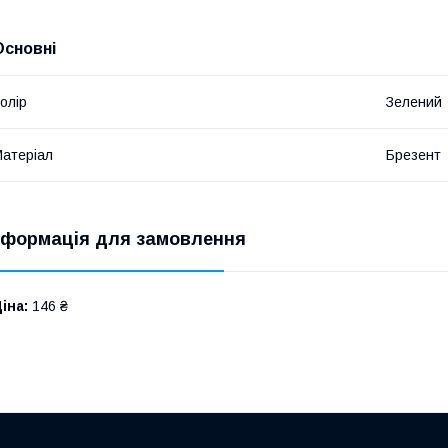
Основні
олір
Зелений
атеріал
Брезент
нформація для замовлення
іна:
146 ₴