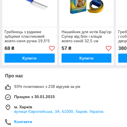
Гребінець з рідкими
Нашийник для котів Бар'єр
Греб
зубцями пластиковий
Супер від бліх і кліщів
і со
жовто-синя ручка 19,5*3
жовто-синій 32,5 см
двор
см Triol
Продукт
Anim
68
57
380
₴
₴
Купити
Купити
Про нас
93% позитивних з 238 відгуків за рік
Працює з 30.01.2015
м. Харків
вулиця Європейська, 3А, 61000, Харків, Україна
Контакти