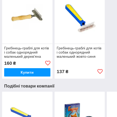
Гребінець-граблі для котів
Гребінець-граблі для котів
і собак однорядний
і собак однорядний
маленький дерев'яна
маленький жовто-синя
ручка 14*8 см М314 Fox
ручка 16*7,5 см Triol
160
₴
137
₴
Купити
Подібні товари компанії