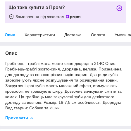
Що таке купити з Пром?
Замовлення під захистом
Опис
Характеристики
Доставка
Оплата
Умови п
Опис
Гребінець - граблі мала жовто-синя дворядна 314С Опис:
Гребінець-граблі жовто-синя, дворядна, велика. Призначена
для догляду за вовною різних видів тварин. Два ряди зубів
забезпечують якісне розпушування та розчісування вовни.
Закруглені краї зубів мають масажний ефект, стимулюють
кровообіг, не травмують шкіру. Дозволяє вичісувати сміття та
комах. Ця гребінець має закруглені зуби для делікатного
догляду за вовною. Розмір: 16-7,5 см особливості: Дворядна
Вид тварин: Собаки та кішки.
Приховати