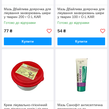
Мазь Дбайлива доярочка для
Мазь Дбайлива доярочка для
лікування захворювань шкіри
лікування захворювань шкіри
у тварин 200 г O.L.KAR
у тварин 100 г O.L.KAR
Готово до відправки
Готово до відправки
77
54
₴
₴
Купити
Купити
Крем лікувально-гігієнічний
Мазь Санофіт антисептична
для лікування корів і кіз при
протизапальна та