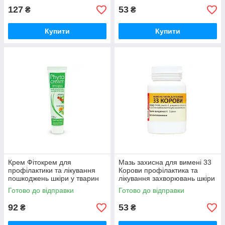
127
53
₴
₴
Купити
Купити
Крем Фітокрем для
Мазь захисна для вимені 33
профілактики та лікування
Корови профілактика та
пошкоджень шкіри у тварин
лікування захворювань шкіри
100 г O.L.KAR
вимені 100 г
Готово до відправки
Готово до відправки
92
53
₴
₴