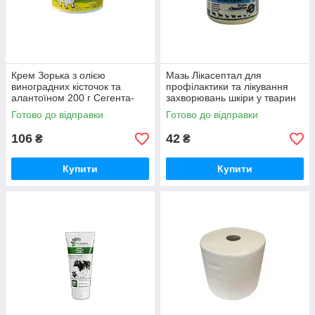
Крем Зорька з олією
Мазь Лікасептал для
виноградних кісточок та
профілактики та лікування
алантоїном 200 г Сегента-
захворювань шкіри у тварин
Фарм
20 г Круг
Готово до відправки
Готово до відправки
106
42
₴
₴
Купити
Купити