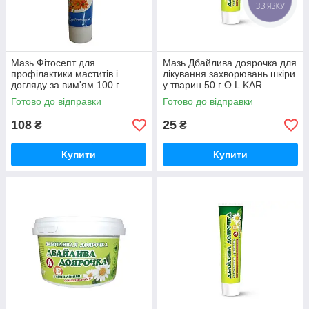
ЗВ'ЯЗКУ
Мазь Фітосепт для
Мазь Дбайлива доярочка для
профілактики маститів і
лікування захворювань шкіри
догляду за вим'ям 100 г
у тварин 50 г O.L.KAR
Бровафарма
Готово до відправки
Готово до відправки
108
25
₴
₴
Купити
Купити