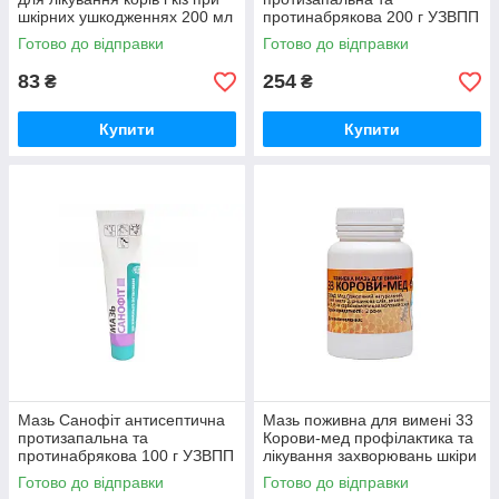
шкірних ушкодженнях 200 мл
протинабрякова 200 г УЗВПП
Агроветсервіс
Готово до відправки
Готово до відправки
83
254
₴
₴
Купити
Купити
Мазь Санофіт антисептична
Мазь поживна для вимені 33
протизапальна та
Корови-мед профілактика та
протинабрякова 100 г УЗВПП
лікування захворювань шкіри
вимені 100 г
Готово до відправки
Готово до відправки