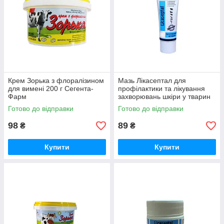
Крем Зорька з флоралізином
Мазь Лікасептал для
для вимені 200 г Сегента-
профілактики та лікування
Фарм
захворювань шкіри у тварин
100 г Круг
Готово до відправки
Готово до відправки
98
89
₴
₴
Купити
Купити