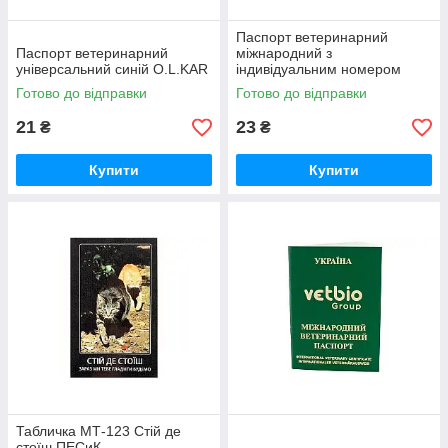
Паспорт ветеринарний
Паспорт ветеринарний
міжнародний з
універсальний синій O.L.KAR
індивідуальним номером
бірюзовий Invet UA
Готово до відправки
Готово до відправки
21
23
₴
₴
Купити
Купити
Табличка МТ-123 Стій де
стоїш ПЕСиК