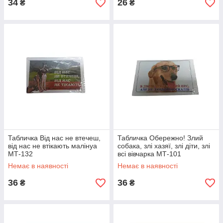
34
26
₴
₴
Табличка Від нас не втечеш,
Табличка Обережно! Злий
від нас не втікають малінуа
собака, злі хазяї, злі діти, злі
МТ-132
всі вівчарка МТ-101
Немає в наявності
Немає в наявності
36
36
₴
₴