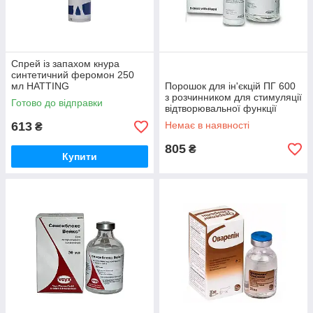
Спрей із запахом кнура
синтетичний феромон 250
мл HATTING
Порошок для ін'єкцій ПГ 600
з розчинником для стимуляції
Готово до відправки
відтворювальної функції
свиней 1 доза Intervet
613
Немає в наявності
₴
805
₴
Купити