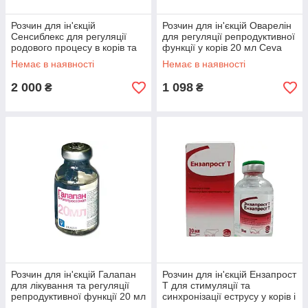
Розчин для ін'єкцій
Розчин для ін'єкцій Оварелін
Сенсиблекс для регуляції
для регуляції репродуктивної
родового процесу в корів та
функції у корів 20 мл Ceva
собак 50 мл Veyx-Pharma
Немає в наявності
Немає в наявності
GmbH
2 000
1 098
₴
₴
Розчин для ін'єкцій Галапан
Розчин для ін'єкцій Ензапрост
для лікування та регуляції
Т для стимуляції та
репродуктивної функції 20 мл
синхронізації еструсу у корів і
Invesa
телиць 30 мл Ceva