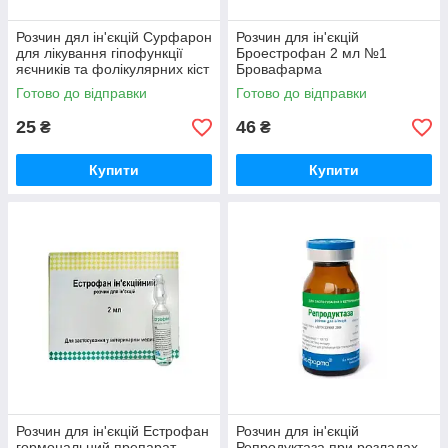
Розчин дял ін'єкцій Сурфарон
Розчин для ін'єкцій
для лікування гіпофункції
Броестрофан 2 мл №1
яєчників та фолікулярних кіст
Бровафарма
у тварин 10 мл Реагент
Готово до відправки
Готово до відправки
25
46
₴
₴
Купити
Купити
Розчин для ін'єкцій Естрофан
Розчин для ін'єкцій
гормональний препарат
Репродуктаза при розладах