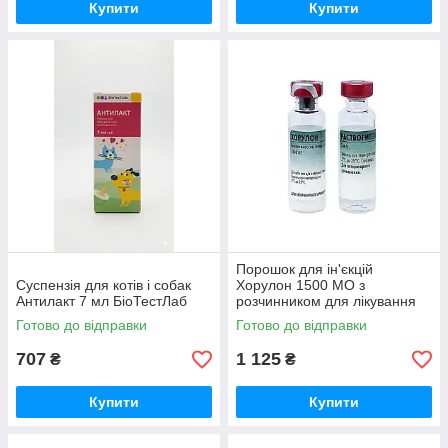
Купити
Купити
Порошок для ін'єкцій
Суспензія для котів і собак
Хорулон 1500 МО з
Антилакт 7 мл БіоТестЛаб
розчинником для лікування
та регуляції відтворювальних
Готово до відправки
Готово до відправки
функцій 2 флакони по 5 мл
Intervet
707
1 125
₴
₴
Купити
Купити