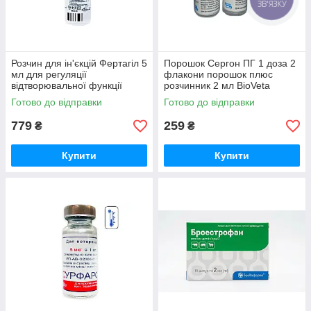
ЗВ'ЯЗКУ
Розчин для ін'єкцій Фертагіл 5
Порошок Сергон ПГ 1 доза 2
мл для регуляції
флакони порошок плюс
відтворювальної функції
розчинник 2 мл BioVeta
Intervet
Готово до відправки
Готово до відправки
779
259
₴
₴
Купити
Купити