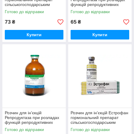
сільськогосподарським
функцій репродуктивних
тваринам 1 ампула 2 мл
органів 10 мл Бровафарма
Готово до відправки
Готово до відправки
BioVeta
73
65
₴
₴
Купити
Купити
Розчин для ін'єкцій
Розчин для ін'єкцій Естрофан
Репродуктаза при розладах
гормональний препарат
функцій репродуктивних
сільськогосподарським
органів 100 мл Бровафарма
тваринам 10 мл BioVeta
Готово до відправки
Готово до відправки