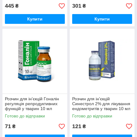
445
301
₴
₴
Купити
Купити
Розчин для ін'єкцій Гоналін
Розчин для ін'єкцій
регуляція репродуктивних
Синестрол 2% для лікування
функцій у тварин 10 мл
ендометритів у тварин 10 мл
Бровафарма
O.L.KAR
Готово до відправки
Готово до відправки
71
121
₴
₴