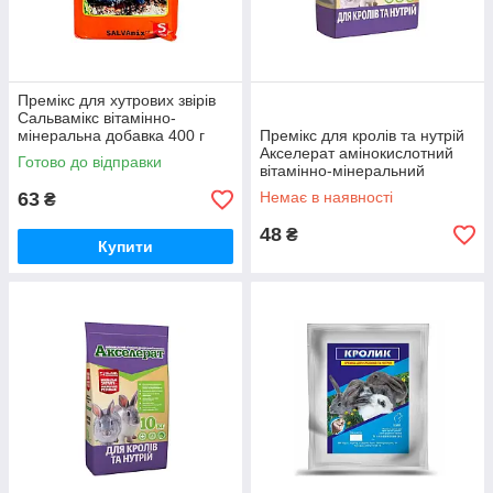
Премікс для хутрових звірів
Сальвамікс вітамінно-
мінеральна добавка 400 г
Премікс для кролів та нутрій
Salvana
Акселерат амінокислотний
Готово до відправки
вітамінно-мінеральний
комплекс 1 кг O.L.KAR
63
Немає в наявності
₴
48
₴
Купити