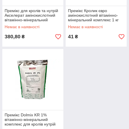
Премікс для кролів та нутрій
Премікс Кролик євро
Акселерат амінокислотний
амінокислотний вітамінно-
вітамінно-мінеральний
мінеральний комплекс 1 кг
комплекс 10 кг O.L.KAR
Круг
Немає в наявності
Немає в наявності
380,80
41
₴
₴
Премікс Dolmix KR 1%
вітамінно-мінеральний
комплекс для кролів нутрій
шиншил 1 кг Dolfos