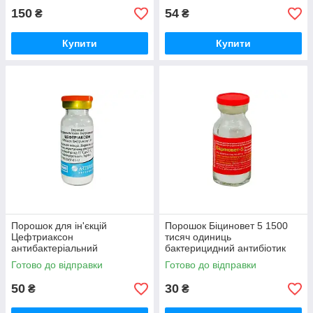
150
54
₴
₴
Купити
Купити
Порошок для ін'єкцій
Порошок Біциновет 5 1500
Цефтриаксон
тисяч одиниць
антибактеріальний
бактерицидний антибіотик
ветеринарний препарат 1 г
O.L.KAR
Готово до відправки
Готово до відправки
Артеріум
50
30
₴
₴