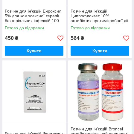
Розчин для ін'єкцій Енроксил
Розчин для ін'єкцій
5% для комплексної терапії
Ципрофлоквет 10%
бактеріальних інфекцій 100
антибіотик протимікробної дії
мл KRKA
100 мл Ветсинтез
Готово до відправки
Готово до відправки
450
564
₴
₴
Купити
Купити
Розчин для ін'єкцій Broncel
Розчин для ін'єкцій Фармазин
антибактеріальний препарат