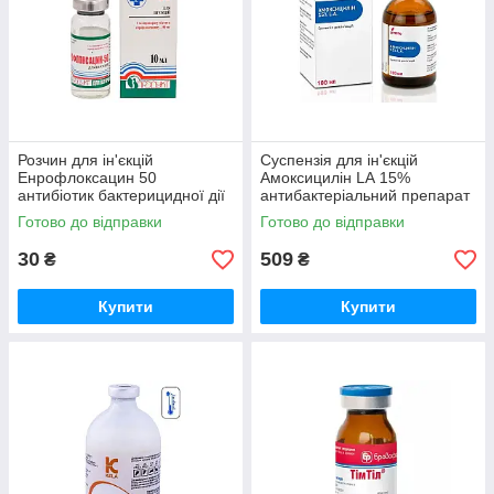
Розчин для ін'єкцій
Суспензія для ін'єкцій
Енрофлоксацин 50
Амоксицилін LА 15%
антибіотик бактерицидної дії
антибактеріальний препарат
10 мл Продукт
тривалої дії 100 мл Livisto
Готово до відправки
Готово до відправки
30
509
₴
₴
Купити
Купити