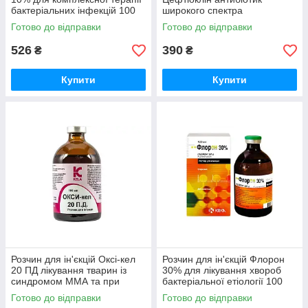
бактеріальних інфекцій 100
широкого спектра
мл KRKA
бактерицидної дії 100 мл
Готово до відправки
Готово до відправки
Бровафарма
526
390
₴
₴
Купити
Купити
Розчин для ін'єкцій Оксі-кел
Розчин для ін'єкцій Флорон
20 ПД лікування тварин із
30% для лікування хвороб
синдромом ММА та при
бактеріальної етіології 100
захворюваннях органів
мл KRKA
Готово до відправки
Готово до відправки
дихання 100 мл Kela