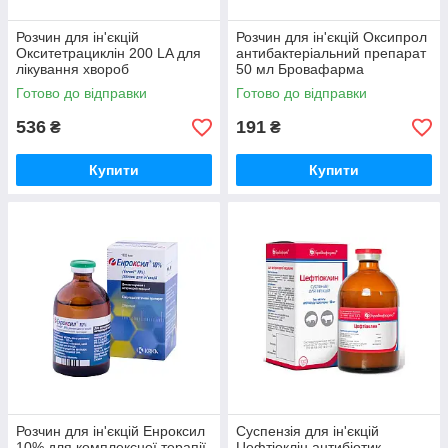
Розчин для ін'єкцій
Розчин для ін'єкцій Оксипрол
Окситетрациклін 200 LA для
антибактеріальний препарат
лікування хвороб
50 мл Бровафарма
бактеріальної етіології 100
Готово до відправки
Готово до відправки
мл Invesa
536
191
₴
₴
Купити
Купити
Розчин для ін'єкцій Енроксил
Суспензія для ін'єкцій
10% для комплексної терапії
Цефтіоклін антибіотик