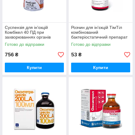
Суспензія для ін'єкцій
Розчин для ін'єкцій ТімТіл
Комбікел 40 ПД при
комбінований
захворюваннях органів
бактеріостатичний препарат
дихання сечостатевої
10 мл Бровафарма
Готово до відправки
Готово до відправки
системи та шкірних інфекціях
100 мл Kela
756
53
₴
₴
Купити
Купити