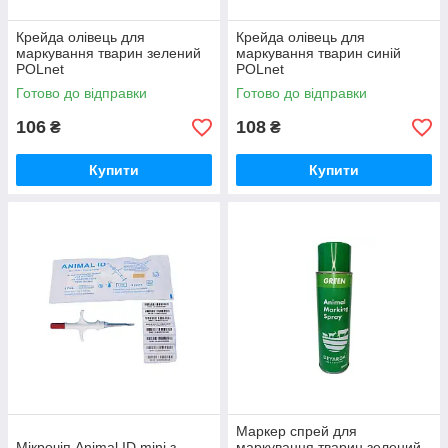
Крейда олівець для
Крейда олівець для
маркування тварин зелений
маркування тварин синій
POLnet
POLnet
Готово до відправки
Готово до відправки
106
108
₴
₴
Купити
Купити
Маркер спрей для
Мікрочіп Animal ID mini з
маркування тварин зелений