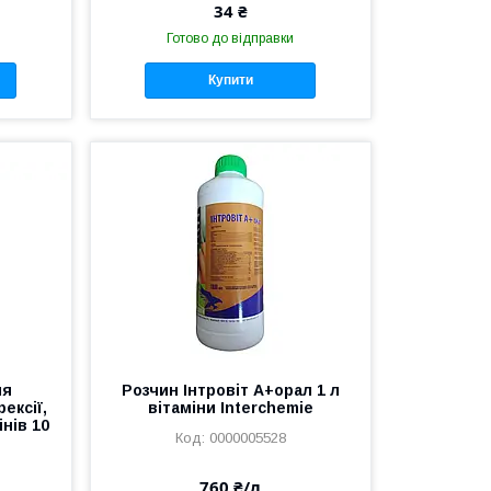
34 ₴
Готово до відправки
Купити
ля
Розчин Інтровіт А+орал 1 л
ексії,
вітаміни Interchemie
інів 10
0000005528
760 ₴/л