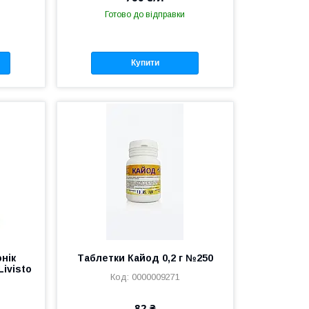
Готово до відправки
Купити
нік
Таблетки Кайод 0,2 г №250
Livisto
0000009271
82 ₴