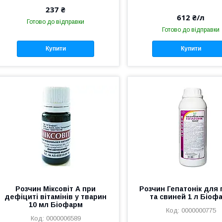
237 ₴
612 ₴/л
Готово до відправки
Готово до відправки
Купити
Купити
Розчин Міксовіт А при
Розчин Гепатонік для 
дефіциті вітамінів у тварин
та свиней 1 л Біоф
10 мл Біофарм
0000000775
0000006589