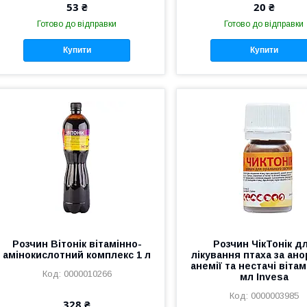
53 ₴
20 ₴
Готово до відправки
Готово до відправки
Купити
Купити
Розчин Вітонік вітамінно-
Розчин ЧікТонік д
амінокислотний комплекс 1 л
лікування птаха за анор
анемії та нестачі вітам
0000010266
мл Invesa
0000003985
328 ₴