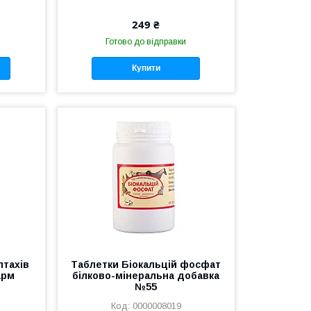
249 ₴
Готово до відправки
Купити
птахів
Таблетки Біокальцій фосфат
арм
білково-мінеральна добавка
№55
0000008019