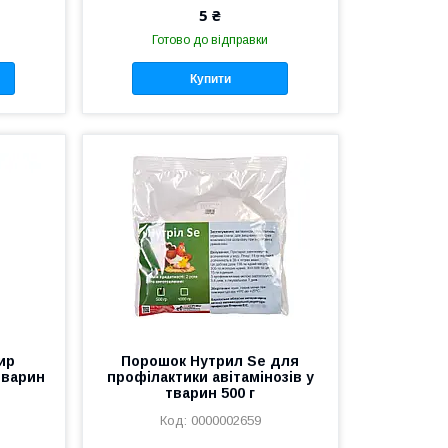
5 ₴
Готово до відправки
Купити
ир
Порошок Нутрил Se для
тварин
профілактики авітамінозів у
тварин 500 г
0000002659