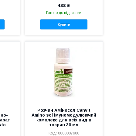
438 ₴
Готово до відправки
Купити
Розчин Аміносол Canvit
нно-
Amino sol імуномодулюючий
арат
комплекс для всіх видів
sto
тварин 30 мл
0000007900