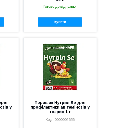
Готово до відправки
Купити
 для
Порошок Нутрил Se для
озів у
профілактики авітамінозів у
тварин 1 г
0000002656