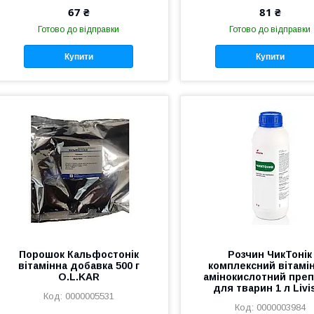
67 ₴
81 ₴
Готово до відправки
Готово до відправки
Купити
Купити
Порошок Кальфостонік
Розчин ЧикТонік
вітамінна добавка 500 г
комплексний вітамі
O.L.KAR
амінокислотний преп
для тварин 1 л Livi
0000005531
0000003984