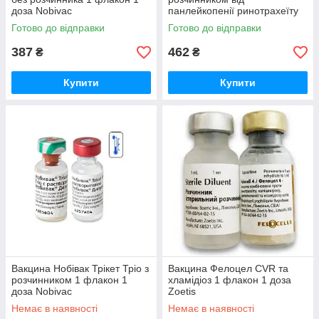
доза Nobivac
панлейкопенії ринотрахеїту
та каліцивірусної інфекції
Готово до відправки
Готово до відправки
котів 2 флакони 1 доза Merial
387
462
₴
₴
Купити
Купити
Вакцина Нобівак Трікет Тріо з
Вакцина Фелоцел CVR та
розчинником 1 флакон 1
хламідіоз 1 флакон 1 доза
доза Nobivac
Zoetis
Немає в наявності
Немає в наявності