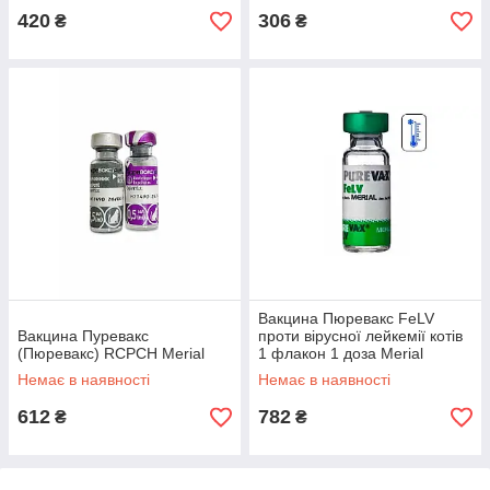
420
306
₴
₴
Вакцина Пюревакс FeLV
Вакцина Пуревакс
проти вірусної лейкемії котів
(Пюревакс) RCPCH Merial
1 флакон 1 доза Merial
Немає в наявності
Немає в наявності
612
782
₴
₴