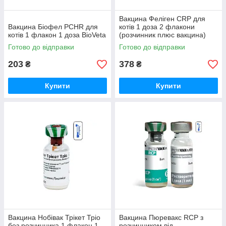
Вакцина Феліген CRP для
Вакцина Біофел PCHR для
котів 1 доза 2 флакони
котів 1 флакон 1 доза BioVeta
(розчинник плюс вакцина)
Virbac
Готово до відправки
Готово до відправки
203
378
₴
₴
Купити
Купити
Вакцина Нобівак Трікет Тріо
Вакцина Пюревакс RCP з
без розчинника 1 флакон 1
розчинником від