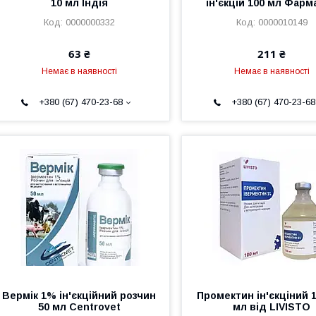
10 мл Індія
ін'єкцій 100 мл Фарм
0000000332
0000010149
63 ₴
211 ₴
Немає в наявності
Немає в наявності
+380 (67) 470-23-68
+380 (67) 470-23-68
Вермік 1% ін'єкційний розчин
Промектин ін'єкціний 
50 мл Centrovet
мл від LIVISTO