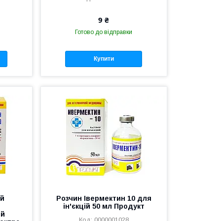
9 ₴
Готово до відправки
Купити
ій
Розчин Івермектин 10 для
ін'єкцій 50 мл Продукт
ий
0000001028