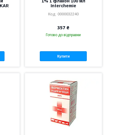
ий
1% 1 флакон 100 мл
.KAR
Interchemie
0000032240
357 ₴
Готово до відправки
Купити