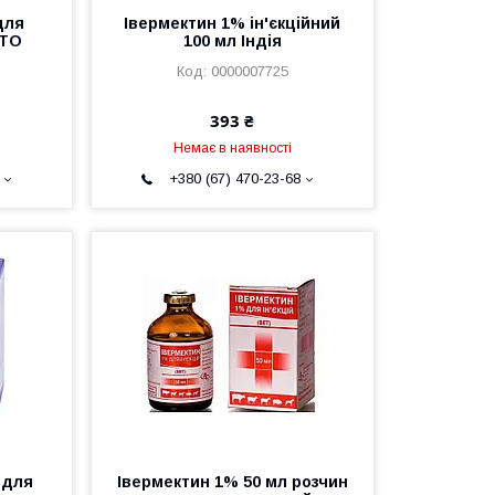
для
Івермектин 1% ін'єкційний
STO
100 мл Індія
0000007725
393 ₴
Немає в наявності
+380 (67) 470-23-68
 для
Івермектин 1% 50 мл розчин