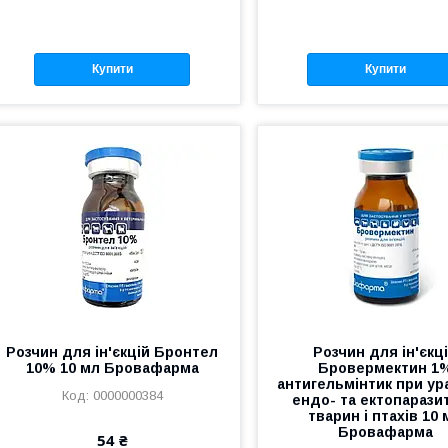
Купити
Купити
Розчин для ін'єкцій Бронтел
Розчин для ін'єкц
10% 10 мл Бровафарма
Бровермектин 1
антигельмінтик при ур
0000000384
ендо- та ектопарази
тварин і птахів 10 
Бровафарма
54 ₴