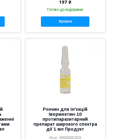
197 ₴
Готово до відправки
Купити
ій
Розчин для ін'єкцій
%
Івермектин-10
аженні
протипаразитарний
тами
препарат широкого спектра
мл
дії 1 мл Продукт
0000001029