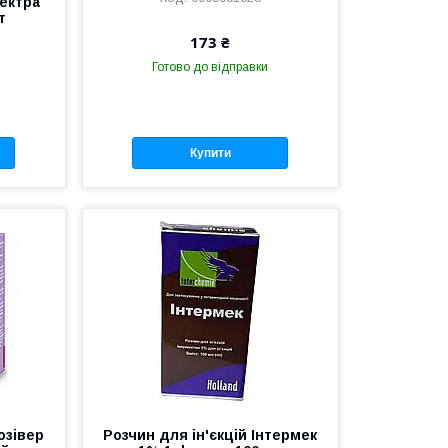
ектра
т
173 ₴
Готово до відправки
Купити
озівер
Розчин для ін'єкцій Інтермек