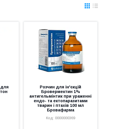
 для
Розчин для ін'єкцій
атон
Бровермектин 1%
антигельмінтик при ураженні
ендо- та ектопаразитами
тварин і птахів 100 мл
Бровафарма
0000000369