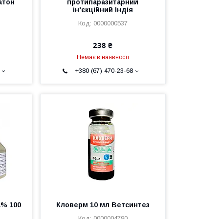
атон
протипаразитарний
ін'єкційний Індія
0000000537
238 ₴
Немає в наявності
+380 (67) 470-23-68
1% 100
Кловерм 10 мл Ветсинтез
0000004790