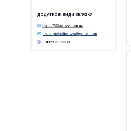
https://33korovy.com.ua
it.vetaptekalitarova@gmail.com
+380503095589