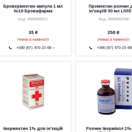
Бровермектин ампула 1 мл
Промектин розчин 
№10 Бровафарма
ін'єкціїй 50 мл LIVI
0000000371
0000003298
35 ₴
250 ₴
Немає в наявності
Немає в наявності
+380 (67) 470-23-68
+380 (67) 470-23-68
Івермектин 1% для ін'єкцій
Розчин Івермікол 1%