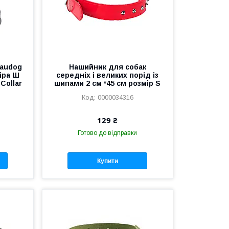
Waudog
Нашийник для собак
іра Ш
середніх і великих порід із
Collar
шипами 2 см *45 см розмір S
0000034316
129 ₴
Готово до відправки
Купити