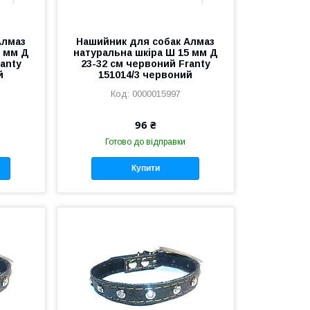
Алмаз
Нашийник для собак Алмаз
2 мм Д
натуральна шкіра Ш 15 мм Д
anty
23-32 см червоний Franty
й
151014/3 червоний
0000015997
96 ₴
Готово до відправки
Купити