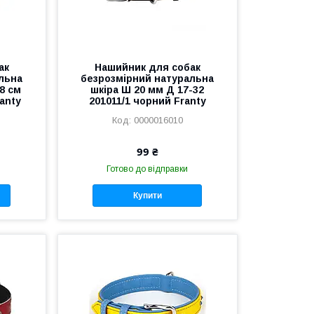
ак
Нашийник для собак
льна
безрозмірний натуральна
8 см
шкіра Ш 20 мм Д 17-32
anty
201011/1 чорний Franty
0000016010
99 ₴
Готово до відправки
Купити