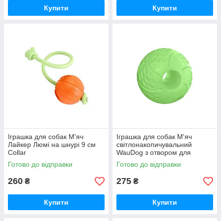
Купити
Купити
Іграшка для собак М'яч
Іграшка для собак М'яч
Лайкер Люмі на шнурі 9 см
cвітлонакопичувальний
Collar
WauDog з отвором для
ласощів 7 см Collar
Готово до відправки
Готово до відправки
260
275
₴
₴
Купити
Купити