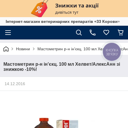
Інтернет-магазин ветеринарних препаратів «33 Корови»
Новини
Мастометрин р-н ін'єкц. 100 мл Хелвет/АлексАн
КНОПКА
ЗВ'ЯЗКУ
Мастометрин р-н ін'єкц. 100 мл Хелвет/АлексАнн зі
знижкою -10%!
14.12.2016