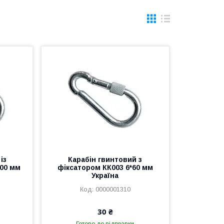
із
Карабін гвинтовий з
100 мм
фіксатором КК003 6*60 мм
Україна
0000001310
30 ₴