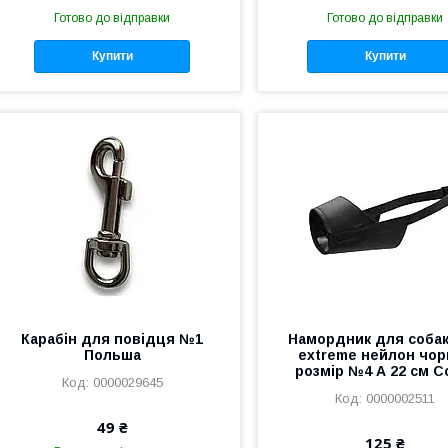
Готово до відправки
Готово до відправки
Купити
Купити
Карабін для повідця №1
Намордник для соба
Польша
extreme нейлон чор
розмір №4 А 22 см Co
0000029645
0000002511
49 ₴
125 ₴