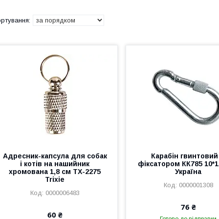
Адресник-капсула для собак
Карабін гвинтовий 
і котів на нашийник
фіксатором КК785 10*
хромована 1,8 см ТХ-2275
Україна
Trixie
0000001308
0000006483
76 ₴
60 ₴