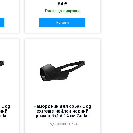
84 ₴
Готово до відправки
Купити
к Dog
Намордник для собак Dog
ний
extreme нейлон чорний
llar
розмір №2 А 14 см Collar
0000010774