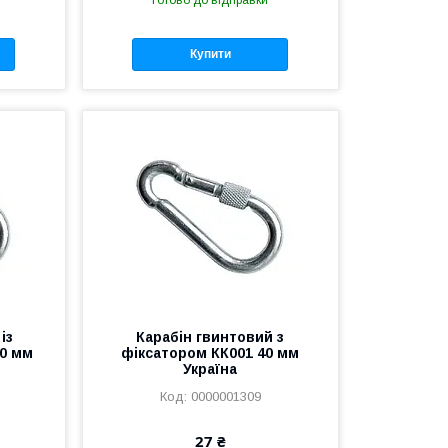
Готово до відправки
Купити
із
Карабін гвинтовий з
50 мм
фіксатором КК001 40 мм
Україна
0000001309
27 ₴