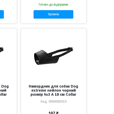
Готово до відправки
Купити
к Dog
Намордник для собак Dog
ний
extreme нейлон чорний
llar
розмір №3 А 18 см Collar
0000002510
107 ₴