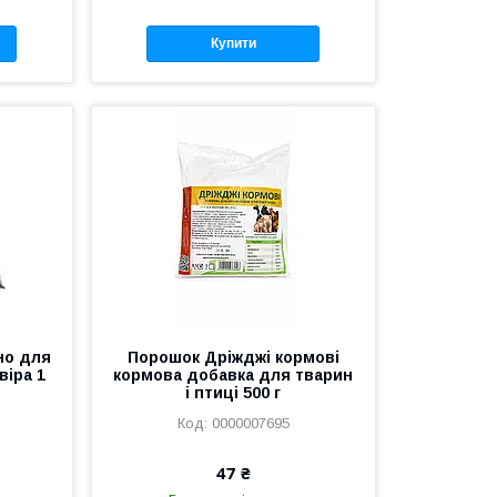
Купити
но для
Порошок Дріжджі кормові
віра 1
кормова добавка для тварин
і птиці 500 г
0000007695
47 ₴