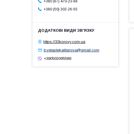
+380 (67) 470-23-68
+380 (50) 302-26-55
https://33korovy.com.ua
it.vetaptekalitarova@gmail.com
+380503095589