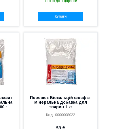
Готово до відправки
Купити
фосфат
Порошок Біокальцій фосфат
ральна
мінеральна добавка для
00 г
тварин 1 кг
0000008022
53 ₴