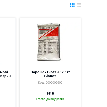
мові
Порошок Біотан 3Z 1кг
тварин
Біовет
0000006609
98 ₴
Готово до відправки