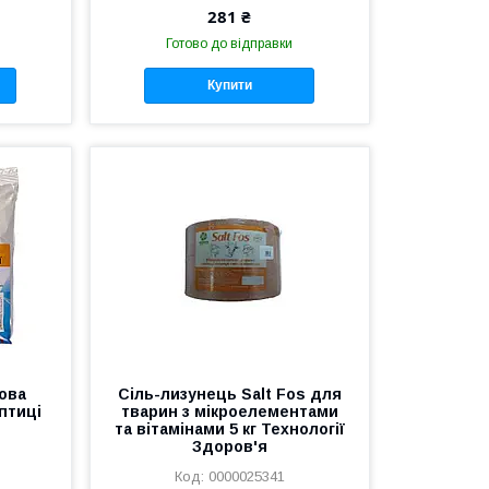
281 ₴
Готово до відправки
Купити
ова
Сіль-лизунець Salt Fos для
птиці
тварин з мікроелементами
та вітамінами 5 кг Технології
Здоров'я
0000025341