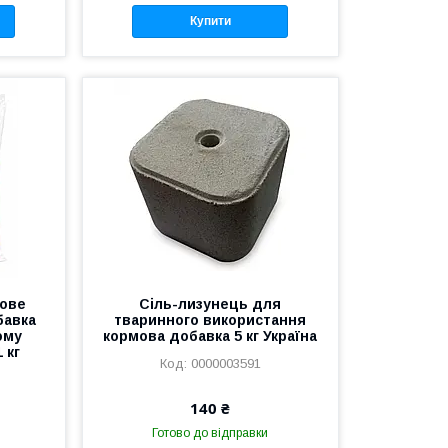
Купити
кове
Сіль-лизунець для
бавка
тваринного використання
ому
кормова добавка 5 кг Україна
 кг
0000003591
140 ₴
Готово до відправки