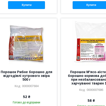
Купити
Купити
Порошок Рибне борошно для
Порошок М'ясо-кіст
відгодівлі хутрового звіра
борошно кормова до
500 г
при незбалансован
харчуванні тварин 1
0000007684
0000007686
52 ₴
58 ₴
Готово до відправки