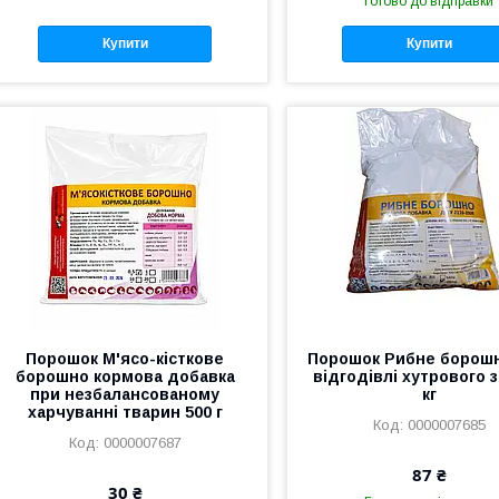
Готово до відправки
Купити
Купити
Порошок М'ясо-кісткове
Порошок Рибне борош
борошно кормова добавка
відгодівлі хутрового з
при незбалансованому
кг
харчуванні тварин 500 г
0000007685
0000007687
87 ₴
30 ₴